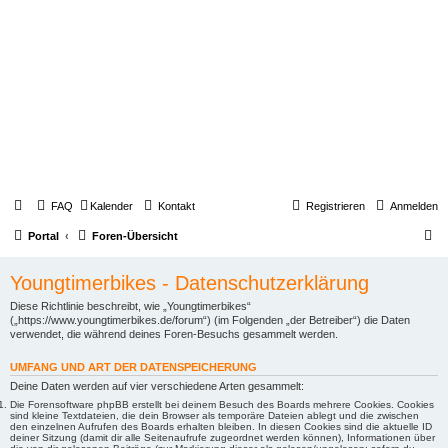
FAQ
Kalender
Kontakt
Registrieren
Anmelden
S
Portal
Foren-Übersicht
u
Youngtimerbikes - Datenschutzerklärung
c
Diese Richtlinie beschreibt, wie „Youngtimerbikes“
h
(„https://www.youngtimerbikes.de/forum“) (im Folgenden „der Betreiber“) die Daten
e
verwendet, die während deines Foren-Besuchs gesammelt werden.
UMFANG UND ART DER DATENSPEICHERUNG
Deine Daten werden auf vier verschiedene Arten gesammelt:
Die Forensoftware phpBB erstellt bei deinem Besuch des Boards mehrere Cookies. Cookies
sind kleine Textdateien, die dein Browser als temporäre Dateien ablegt und die zwischen
den einzelnen Aufrufen des Boards erhalten bleiben. In diesen Cookies sind die aktuelle ID
deiner Sitzung (damit dir alle Seitenaufrufe zugeordnet werden können), Informationen über