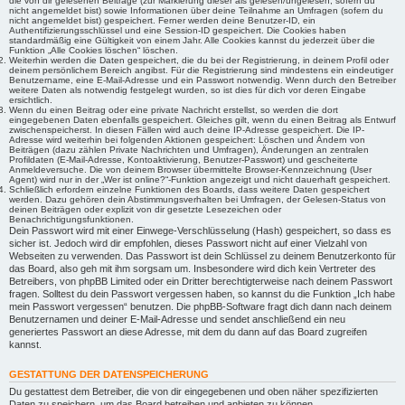
die von dir gelesenen Beiträge (zur Markierung dieser als gelesen/ungelesen; sofern du
nicht angemeldet bist) sowie Informationen über deine Teilnahme an Umfragen (sofern du
nicht angemeldet bist) gespeichert. Ferner werden deine Benutzer-ID, ein
Authentifizierungsschlüssel und eine Session-ID gespeichert. Die Cookies haben
standardmäßig eine Gültigkeit von einem Jahr. Alle Cookies kannst du jederzeit über die
Funktion „Alle Cookies löschen“ löschen.
Weiterhin werden die Daten gespeichert, die du bei der Registrierung, in deinem Profil oder
deinem persönlichem Bereich angibst. Für die Registrierung sind mindestens ein eindeutiger
Benutzername, eine E-Mail-Adresse und ein Passwort notwendig. Wenn durch den Betreiber
weitere Daten als notwendig festgelegt wurden, so ist dies für dich vor deren Eingabe
ersichtlich.
Wenn du einen Beitrag oder eine private Nachricht erstellst, so werden die dort
eingegebenen Daten ebenfalls gespeichert. Gleiches gilt, wenn du einen Beitrag als Entwurf
zwischenspeicherst. In diesen Fällen wird auch deine IP-Adresse gespeichert. Die IP-
Adresse wird weiterhin bei folgenden Aktionen gespeichert: Löschen und Ändern von
Beiträgen (dazu zählen Private Nachrichten und Umfragen), Änderungen an zentralen
Profildaten (E-Mail-Adresse, Kontoaktivierung, Benutzer-Passwort) und gescheiterte
Anmeldeversuche. Die von deinem Browser übermittelte Browser-Kennzeichnung (User
Agent) wird nur in der „Wer ist online?“-Funktion angezeigt und nicht dauerhaft gespeichert.
Schließlich erfordern einzelne Funktionen des Boards, dass weitere Daten gespeichert
werden. Dazu gehören dein Abstimmungsverhalten bei Umfragen, der Gelesen-Status von
deinen Beiträgen oder explizit von dir gesetzte Lesezeichen oder
Benachrichtigungsfunktionen.
Dein Passwort wird mit einer Einwege-Verschlüsselung (Hash) gespeichert, so dass es
sicher ist. Jedoch wird dir empfohlen, dieses Passwort nicht auf einer Vielzahl von
Webseiten zu verwenden. Das Passwort ist dein Schlüssel zu deinem Benutzerkonto für
das Board, also geh mit ihm sorgsam um. Insbesondere wird dich kein Vertreter des
Betreibers, von phpBB Limited oder ein Dritter berechtigterweise nach deinem Passwort
fragen. Solltest du dein Passwort vergessen haben, so kannst du die Funktion „Ich habe
mein Passwort vergessen“ benutzen. Die phpBB-Software fragt dich dann nach deinem
Benutzernamen und deiner E-Mail-Adresse und sendet anschließend ein neu
generiertes Passwort an diese Adresse, mit dem du dann auf das Board zugreifen
kannst.
GESTATTUNG DER DATENSPEICHERUNG
Du gestattest dem Betreiber, die von dir eingegebenen und oben näher spezifizierten
Daten zu speichern, um das Board betreiben und anbieten zu können.