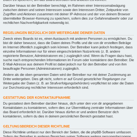
Darüber hinaus ist der Betreiber berechtigt, im Rahmen einer Interessenabwägung
zwischen deinen und seinen Interessen sowie den Interessen Dritter, Zeitpunkte von
Zugriffen und Aktionen zusammen mit deiner IP-Adresse und der von deinem Browser
übermittelter Browser-Kennung zu speichern, sofern dies zur Gefahrenabwehr oder zur
rechtlichen Nachverfolgbarkeit notwendig ist.
REGELUNGEN BEZÜGLICH DER WEITERGABE DEINER DATEN
Zweck eines Boards ist es, einen Austausch mit anderen Personen zu ermöglichen. Du
bist dir daher bewusst, dass die Daten deines Profils und die von dir erstellten Beiträge
im Internet öffentlich zugänglich sein können. Der Betreiber kann jedoch festlegen, dass
einzelne Informationen nur für einen eingeschränkten Nutzerkreis (z. B. andere
registrierte Benutzer, Administratoren etc.) zugänglich sind. Wenn du Fragen dazu hast,
suche nach entsprechenden Informationen im Forum oder kontaktiere den Betreiber. Die
E-Mail-Adresse aus deinem Profil ist dabei jedoch nur für den Betreiber und von ihm
beauftragte Personen (Administratoren) zugänglich.
Andere als die oben genannten Daten wird der Betreiber nur mit deiner Zustimmung an
Dritte weitergeben. Dies gilt nicht, sofern er auf Grund gesetzlicher Regelungen zur
Weitergabe der Daten (z. B. an Strafverfolgungsbehörden) verpflichtet ist oder die Daten
zur Durchsetzung rechtlicher Interessen erforderlich sind.
GESTATTUNG DER KONTAKTAUFNAHME
Du gestattest dem Betreiber darüber hinaus, dich unter den von dir angegebenen
Kontaktdaten zu kontaktieren, sofern dies zur Übermittlung zentraler Informationen über
das Board erforderlich ist. Darüber hinaus dürfen er und andere Benutzer dich
kontaktieren, sofern du dies in deinem persönlichen Bereich gestattet hast.
GELTUNGSBEREICH DIESER RICHTLINIE
Diese Richtlinie umfasst nur den Bereich der Seiten, die die phpBB-Software umfassen.
Sofern der Betreiber in anderen Bereichen seiner Software weitere personenbezogene