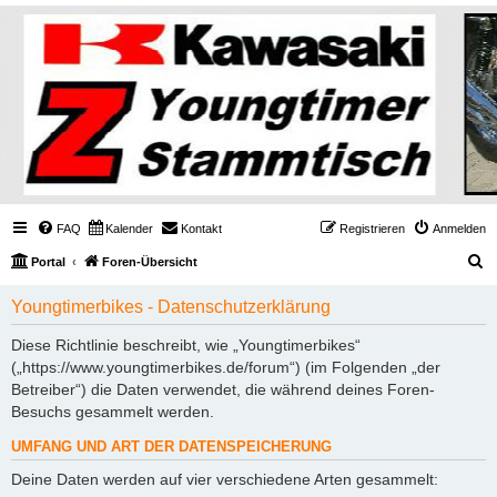
FAQ
Kalender
Kontakt
Registrieren
Anmelden
S
Portal
Foren-Übersicht
u
Youngtimerbikes - Datenschutzerklärung
c
h
Diese Richtlinie beschreibt, wie „Youngtimerbikes“
(„https://www.youngtimerbikes.de/forum“) (im Folgenden „der
e
Betreiber“) die Daten verwendet, die während deines Foren-
Besuchs gesammelt werden.
UMFANG UND ART DER DATENSPEICHERUNG
Deine Daten werden auf vier verschiedene Arten gesammelt: