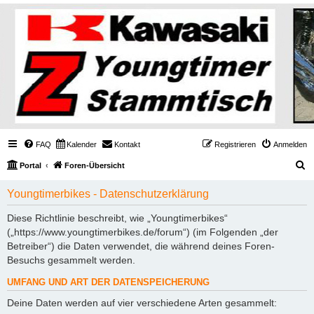
FAQ
Kalender
Kontakt
Registrieren
Anmelden
S
Portal
Foren-Übersicht
u
Youngtimerbikes - Datenschutzerklärung
c
h
Diese Richtlinie beschreibt, wie „Youngtimerbikes“
(„https://www.youngtimerbikes.de/forum“) (im Folgenden „der
e
Betreiber“) die Daten verwendet, die während deines Foren-
Besuchs gesammelt werden.
UMFANG UND ART DER DATENSPEICHERUNG
Deine Daten werden auf vier verschiedene Arten gesammelt: