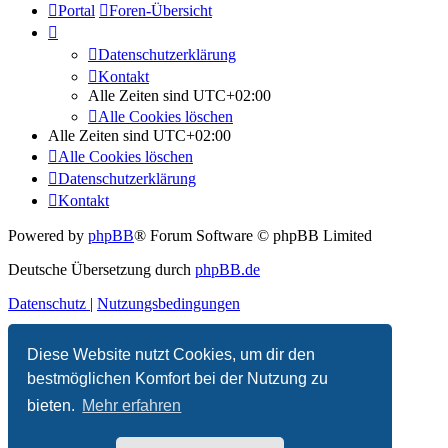
Portal
Foren-Übersicht
Datenschutzerklärung
Kontakt
Alle Zeiten sind
UTC+02:00
Alle Cookies löschen
Alle Zeiten sind
UTC+02:00
Alle Cookies löschen
Datenschutzerklärung
Kontakt
Powered by
phpBB
® Forum Software © phpBB Limited
Deutsche Übersetzung durch
phpBB.de
Datenschutz
|
Nutzungsbedingungen
Diese Website nutzt Cookies, um dir den
Customized by
WireSys
bestmöglichen Komfort bei der Nutzung zu
bieten.
Mehr erfahren