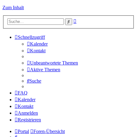
Zum Inhalt
Erweiterte
Suche
Suche
Schnellzugriff
Kalender
Kontakt
Unbeantwortete Themen
Aktive Themen
Suche
FAQ
Kalender
Kontakt
Anmelden
Registrieren
Portal
Foren-Übersicht
Suche