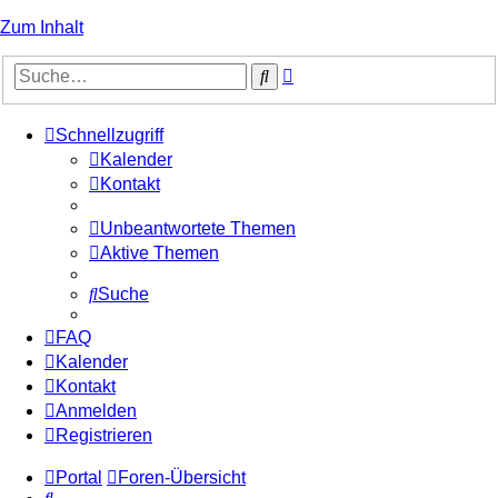
Zum Inhalt
Erweiterte
Suche
Suche
Schnellzugriff
Kalender
Kontakt
Unbeantwortete Themen
Aktive Themen
Suche
FAQ
Kalender
Kontakt
Anmelden
Registrieren
Portal
Foren-Übersicht
Suche