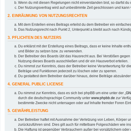
Wenn du mit diesen Regelungen nicht einverstanden bist, so darfst du d
Der Nutzungsvertrag wird auf unbestimmte Zeit geschlossen und kann v
2. EINRÄUMUNG VON NUTZUNGSRECHTEN
Mit dem Erstellen eines Beitrags erteilst du dem Betreiber ein einfac
Das Nutzungsrecht nach Punkt 2, Unterpunkt a bleibt auch nach Künd
3. PFLICHTEN DES NUTZERS
Du erklärst mit der Erstellung eines Beitrags, dass er keine Inhalte en
und Bilder zu setzen bzw. zu verwenden.
Der Betreiber des Boards übt das Hausrecht aus. Bei Verstößen gegen
Nutzung dieses Boards ausschließen und dir ein Hausverbot erteilen.
Du nimmst zur Kenntnis, dass der Betreiber keine Verantwortung für die 
Beiträge und Funktionen jederzeit zu löschen oder zu sperren.
Du gestattest dem Betreiber darüber hinaus, deine Beiträge abzuänder
4. GENERAL PUBLIC LICENSE
Du nimmst zur Kenntnis, dass es sich bei phpBB um eine unter der „
GNU
durch die deutschsprachige Community unter
www.phpbb.de
zur Verfü
bestimmte Zwecke nicht untersagen oder auf Inhalte fremder Foren Ei
5. GEWÄHRLEISTUNG
Der Betreiber haftet mit Ausnahme der Verletzung von Leben, Körper und
zurückzuführen sind. Dies gilt auch für mittelbare Folgeschäden wie
Die Haftung ist gegenüber Verbrauchern außer bei vorsätzlichem oder 