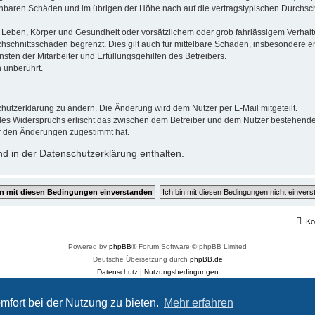
sehbaren Schäden und im übrigen der Höhe nach auf die vertragstypischen Durchsch
Leben, Körper und Gesundheit oder vorsätzlichem oder grob fahrlässigem Verhalte
hschnittsschäden begrenzt. Dies gilt auch für mittelbare Schäden, insbesondere
ten der Mitarbeiter und Erfüllungsgehilfen des Betreibers.
 unberührt.
hutzerklärung zu ändern. Die Änderung wird dem Nutzer per E-Mail mitgeteilt.
des Widerspruchs erlischt das zwischen dem Betreiber und dem Nutzer bestehende V
r den Änderungen zugestimmt hat.
d in der Datenschutzerklärung enthalten.
Ko
Powered by
phpBB
® Forum Software © phpBB Limited
Deutsche Übersetzung durch
phpBB.de
Datenschutz
|
Nutzungsbedingungen
Customized by
WireSys
mfort bei der Nutzung zu bieten.
Mehr erfahren