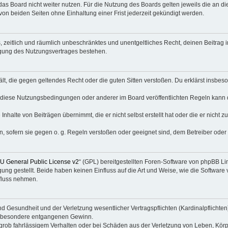
as Board nicht weiter nutzen. Für die Nutzung des Boards gelten jeweils die an di
on beiden Seiten ohne Einhaltung einer Frist jederzeit gekündigt werden.
hes, zeitlich und räumlich unbeschränktes und unentgeltliches Recht, deinen Beitra
igung des Nutzungsvertrages bestehen.
thält, die gegen geltendes Recht oder die guten Sitten verstoßen. Du erklärst insbe
 diese Nutzungsbedingungen oder anderer im Board veröffentlichten Regeln kann 
Inhalte von Beiträgen übernimmt, die er nicht selbst erstellt hat oder die er nicht
n, sofern sie gegen o. g. Regeln verstoßen oder geeignet sind, dem Betreiber ode
 General Public License v2
“ (GPL) bereitgestellten Foren-Software von phpBB Lim
gung gestellt. Beide haben keinen Einfluss auf die Art und Weise, wie die Softwar
nfluss nehmen.
 Gesundheit und der Verletzung wesentlicher Vertragspflichten (Kardinalpflichten) 
 insbesondere entgangenen Gewinn.
grob fahrlässigem Verhalten oder bei Schäden aus der Verletzung von Leben, Körp