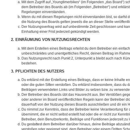
Mit dem Zugriff auf „Youngtimerbikes“ (im Folgenden „das Board“) sc
dem Betreiber des Boards ab (im Folgenden „Betreiber“) und erklärs
Regelungen einverstanden.
Wenn du mit diesen Regelungen nicht einverstanden bist, so darfst d
die Nutzung des Boards gelten jeweils die an dieser Stelle veröffent
Der Nutzungsvertrag wird auf unbestimmte Zeit geschlossen und ka
Einhaltung einer Frist jederzeit gekündigt werden.
2. EINRÄUMUNG VON NUTZUNGSRECHTEN
Mit dem Erstellen eines Beitrags erteilst du dem Betreiber ein einfach
unbeschränktes und unentgeltliches Recht, deinen Beitrag im Rahm
Das Nutzungsrecht nach Punkt 2, Unterpunkt a bleibt auch nach Kü
bestehen.
3. PFLICHTEN DES NUTZERS
Du erklärst mit der Erstellung eines Beitrags, dass er keine Inhalte e
oder die guten Sitten verstoßen. Du erklärst insbesondere, dass du da
Beiträgen verwendeten Links und Bilder zu setzen bzw. zu verwende
Der Betreiber des Boards übt das Hausrecht aus. Bei Verstößen g
oder anderer im Board veröffentlichten Regeln kann der Betreiber 
dauerhaft von der Nutzung dieses Boards ausschließen und dir ein H
Du nimmst zur Kenntnis, dass der Betreiber keine Verantwortung für d
übernimmt, die er nicht selbst erstellt hat oder die er nicht zur Ken
Betreiber, dein Benutzerkonto, Beiträge und Funktionen jederzeit zu 
Du gestattest dem Betreiber darüber hinaus, deine Beiträge abzuände
verstoßen oder geeignet sind, dem Betreiber oder einem Dritten Sc