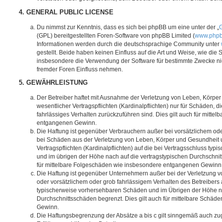
4. GENERAL PUBLIC LICENSE
Du nimmst zur Kenntnis, dass es sich bei phpBB um eine unter der „
G
(GPL) bereitgestellten Foren-Software von phpBB Limited (
www.php
Informationen werden durch die deutschsprachige Community unter
gestellt. Beide haben keinen Einfluss auf die Art und Weise, wie die
insbesondere die Verwendung der Software für bestimmte Zwecke nic
fremder Foren Einfluss nehmen.
5. GEWÄHRLEISTUNG
Der Betreiber haftet mit Ausnahme der Verletzung von Leben, Körpe
wesentlicher Vertragspflichten (Kardinalpflichten) nur für Schäden, di
fahrlässiges Verhalten zurückzuführen sind. Dies gilt auch für mitt
entgangenen Gewinn.
Die Haftung ist gegenüber Verbrauchern außer bei vorsätzlichem ode
bei Schäden aus der Verletzung von Leben, Körper und Gesundheit u
Vertragspflichten (Kardinalpflichten) auf die bei Vertragsschluss t
und im übrigen der Höhe nach auf die vertragstypischen Durchschnit
für mittelbare Folgeschäden wie insbesondere entgangenen Gewinn
Die Haftung ist gegenüber Unternehmern außer bei der Verletzung 
oder vorsätzlichem oder grob fahrlässigem Verhalten des Betreibers 
typischerweise vorhersehbaren Schäden und im Übrigen der Höhe na
Durchschnittsschäden begrenzt. Dies gilt auch für mittelbare Schä
Gewinn.
Die Haftungsbegrenzung der Absätze a bis c gilt sinngemäß auch zug