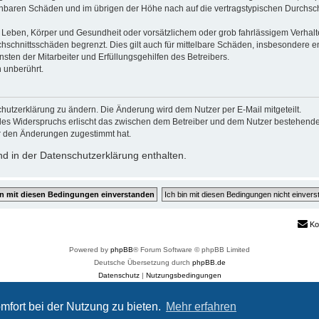
sehbaren Schäden und im übrigen der Höhe nach auf die vertragstypischen Durchsch
Leben, Körper und Gesundheit oder vorsätzlichem oder grob fahrlässigem Verhalte
hschnittsschäden begrenzt. Dies gilt auch für mittelbare Schäden, insbesondere
ten der Mitarbeiter und Erfüllungsgehilfen des Betreibers.
 unberührt.
hutzerklärung zu ändern. Die Änderung wird dem Nutzer per E-Mail mitgeteilt.
des Widerspruchs erlischt das zwischen dem Betreiber und dem Nutzer bestehende V
r den Änderungen zugestimmt hat.
d in der Datenschutzerklärung enthalten.
Ko
Powered by
phpBB
® Forum Software © phpBB Limited
Deutsche Übersetzung durch
phpBB.de
Datenschutz
|
Nutzungsbedingungen
Customized by
WireSys
mfort bei der Nutzung zu bieten.
Mehr erfahren