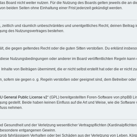
as Board nicht weiter nutzen. Für die Nutzung des Boards gelten jeweils die an di
on beiden Seiten ohne Einhaltung einer Frist jederzeit gekündigt werden.
hes, zeitlich und räumlich unbeschränktes und unentgeltliches Recht, deinen Beitra
igung des Nutzungsvertrages bestehen.
thält, die gegen geltendes Recht oder die guten Sitten verstoßen. Du erklärst insbe
 diese Nutzungsbedingungen oder anderer im Board veröffentlichten Regeln kann 
Inhalte von Beiträgen übernimmt, die er nicht selbst erstellt hat oder die er nicht
n, sofern sie gegen o. g. Regeln verstoßen oder geeignet sind, dem Betreiber ode
 General Public License v2
“ (GPL) bereitgestellten Foren-Software von phpBB Lim
gung gestellt. Beide haben keinen Einfluss auf die Art und Weise, wie die Softwar
nfluss nehmen.
 Gesundheit und der Verletzung wesentlicher Vertragspflichten (Kardinalpflichten) 
 insbesondere entgangenen Gewinn.
grob fahrlässigem Verhalten oder bei Schäden aus der Verletzung von Leben, Körp