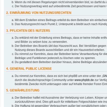
Wenn du mit diesen Regelungen nicht einverstanden bist, so darfst du d
Der Nutzungsvertrag wird auf unbestimmte Zeit geschlossen und kann v
2. EINRÄUMUNG VON NUTZUNGSRECHTEN
Mit dem Erstellen eines Beitrags erteilst du dem Betreiber ein einfac
Das Nutzungsrecht nach Punkt 2, Unterpunkt a bleibt auch nach Künd
3. PFLICHTEN DES NUTZERS
Du erklärst mit der Erstellung eines Beitrags, dass er keine Inhalte en
und Bilder zu setzen bzw. zu verwenden.
Der Betreiber des Boards übt das Hausrecht aus. Bei Verstößen gegen
Nutzung dieses Boards ausschließen und dir ein Hausverbot erteilen.
Du nimmst zur Kenntnis, dass der Betreiber keine Verantwortung für die 
Beiträge und Funktionen jederzeit zu löschen oder zu sperren.
Du gestattest dem Betreiber darüber hinaus, deine Beiträge abzuänder
4. GENERAL PUBLIC LICENSE
Du nimmst zur Kenntnis, dass es sich bei phpBB um eine unter der „
GNU
durch die deutschsprachige Community unter
www.phpbb.de
zur Verfü
bestimmte Zwecke nicht untersagen oder auf Inhalte fremder Foren Ei
5. GEWÄHRLEISTUNG
Der Betreiber haftet mit Ausnahme der Verletzung von Leben, Körper und
zurückzuführen sind. Dies gilt auch für mittelbare Folgeschäden wie
Die Haftung ist gegenüber Verbrauchern außer bei vorsätzlichem oder 