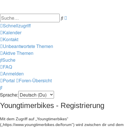
Suche
Erweiterte
Suche
Schnellzugriff
Kalender
Kontakt
Unbeantwortete Themen
Aktive Themen
Suche
FAQ
Anmelden
Portal
Foren-Übersicht
Suche
Sprache:
Youngtimerbikes - Registrierung
Mit dem Zugriff auf „Youngtimerbikes“
(„https://www.youngtimerbikes.de/forum“) wird zwischen dir und dem