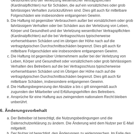
Gesundheit und der Verletzung wesentlicher Vertragspflichten
(Kardinalpflichten) nur für Schäden, die auf ein vorsätzliches oder grob
fahrlässiges Verhalten zurückzuführen sind. Dies gilt auch für mittelbare
Folgeschäden wie insbesondere entgangenen Gewinn.
Die Haftung ist gegenüber Verbrauchern außer bei vorsätzlichem oder grob
fahrlässigem Verhalten oder bei Schäden aus der Verletzung von Leben,
Körper und Gesundheit und der Verletzung wesentlicher Vertragspflichten
(Kardinalpflichten) auf die bei Vertragsschluss typischerweise
vorhersehbaren Schäden und im übrigen der Höhe nach auf die
vertragstypischen Durchschnittsschäden begrenzt. Dies gilt auch für
mittelbare Folgeschäden wie insbesondere entgangenen Gewinn.
Die Haftung ist gegenüber Unternehmern außer bei der Verletzung von
Leben, Körper und Gesundheit oder vorsätzlichem oder grob fahrlässigem
Verhalten des Betreibers auf die bei Vertragsschluss typischerweise
vorhersehbaren Schäden und im Übrigen der Höhe nach auf die
vertragstypischen Durchschnittsschäden begrenzt. Dies gilt auch für
mittelbare Schäden, insbesondere entgangenen Gewinn.
Die Haftungsbegrenzung der Absätze a bis c gilt sinngemäß auch
zugunsten der Mitarbeiter und Erfüllungsgehilfen des Betreibers.
Ansprüche für eine Haftung aus zwingendem nationalem Recht bleiben
unberührt.
6. Änderungsvorbehalt
Der Betreiber ist berechtigt, die Nutzungsbedingungen und die
Datenschutzerklärung zu ändern. Die Änderung wird dem Nutzer per E-Mail
mitgeteilt.
Der Nutzer ist berechtigt, den Änderungen zu widersprechen. Im Falle des