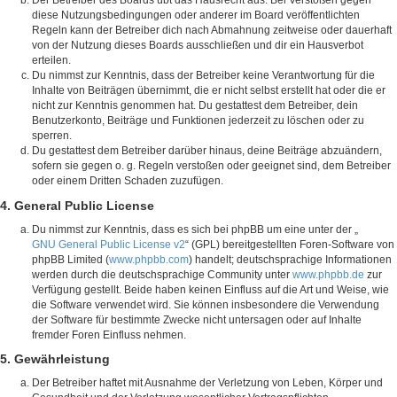
Der Betreiber des Boards übt das Hausrecht aus. Bei Verstößen gegen
diese Nutzungsbedingungen oder anderer im Board veröffentlichten
Regeln kann der Betreiber dich nach Abmahnung zeitweise oder dauerhaft
von der Nutzung dieses Boards ausschließen und dir ein Hausverbot
erteilen.
Du nimmst zur Kenntnis, dass der Betreiber keine Verantwortung für die
Inhalte von Beiträgen übernimmt, die er nicht selbst erstellt hat oder die er
nicht zur Kenntnis genommen hat. Du gestattest dem Betreiber, dein
Benutzerkonto, Beiträge und Funktionen jederzeit zu löschen oder zu
sperren.
Du gestattest dem Betreiber darüber hinaus, deine Beiträge abzuändern,
sofern sie gegen o. g. Regeln verstoßen oder geeignet sind, dem Betreiber
oder einem Dritten Schaden zuzufügen.
4. General Public License
Du nimmst zur Kenntnis, dass es sich bei phpBB um eine unter der „
GNU General Public License v2
“ (GPL) bereitgestellten Foren-Software von
phpBB Limited (
www.phpbb.com
) handelt; deutschsprachige Informationen
werden durch die deutschsprachige Community unter
www.phpbb.de
zur
Verfügung gestellt. Beide haben keinen Einfluss auf die Art und Weise, wie
die Software verwendet wird. Sie können insbesondere die Verwendung
der Software für bestimmte Zwecke nicht untersagen oder auf Inhalte
fremder Foren Einfluss nehmen.
5. Gewährleistung
Der Betreiber haftet mit Ausnahme der Verletzung von Leben, Körper und