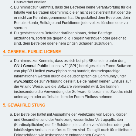
Hausverbot erteilen.
Du nimmst zur Kenntnis, dass der Betreiber keine Verantwortung für die
Inhalte von Beiträgen übernimmt, die er nicht selbst erstellt hat oder die
er nicht zur Kenntnis genommen hat. Du gestattest dem Betreiber, dein
Benutzerkonto, Beiträge und Funktionen jederzeit zu löschen oder zu
sperren.
Du gestattest dem Betreiber darüber hinaus, deine Beiträge
abzuändern, sofern sie gegen o. g. Regeln verstoßen oder geeignet
sind, dem Betreiber oder einem Dritten Schaden zuzufügen.
4. GENERAL PUBLIC LICENSE
Du nimmst zur Kenntnis, dass es sich bei phpBB um eine unter der „
GNU General Public License v2
“ (GPL) bereitgestellten Foren-Software
von phpBB Limited (
www.phpbb.com
) handelt; deutschsprachige
Informationen werden durch die deutschsprachige Community unter
www.phpbb.de
zur Verfügung gestellt. Beide haben keinen Einfluss auf
die Art und Weise, wie die Software verwendet wird. Sie können
insbesondere die Verwendung der Software für bestimmte Zwecke nicht
untersagen oder auf Inhalte fremder Foren Einfluss nehmen.
5. GEWÄHRLEISTUNG
Der Betreiber haftet mit Ausnahme der Verletzung von Leben, Körper
und Gesundheit und der Verletzung wesentlicher Vertragspflichten
(Kardinalpflichten) nur für Schäden, die auf ein vorsätzliches oder grob
fahrlässiges Verhalten zurückzuführen sind. Dies gilt auch für mittelbare
Folgeschäden wie insbesondere entgangenen Gewinn.