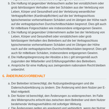
Die Haftung ist gegenüber Verbrauchern außer bei vorsätzlichem oder
grob fahrlässigem Verhalten oder bei Schäden aus der Verletzung von
Leben, Körper und Gesundheit und der Verletzung wesentlicher
Vertragspflichten (Kardinalpflichten) auf die bei Vertragsschluss
typischerweise vorhersehbaren Schäden und im übrigen der Höhe nach
auf die vertragstypischen Durchschnittsschäden begrenzt. Dies gilt auch
für mittelbare Folgeschäden wie insbesondere entgangenen Gewinn.
Die Haftung ist gegenüber Unternehmern außer bei der Verletzung von
Leben, Körper und Gesundheit oder vorsätzlichem oder grob
fahrlässigem Verhalten des Betreibers auf die bei Vertragsschluss
typischerweise vorhersehbaren Schäden und im Übrigen der Höhe
nach auf die vertragstypischen Durchschnittsschäden begrenzt. Dies gilt
auch für mittelbare Schäden, insbesondere entgangenen Gewinn.
Die Haftungsbegrenzung der Absätze a bis c gilt sinngemäß auch
zugunsten der Mitarbeiter und Erfüllungsgehilfen des Betreibers.
Ansprüche für eine Haftung aus zwingendem nationalem Recht bleiben
unberührt.
6. ÄNDERUNGSVORBEHALT
Der Betreiber ist berechtigt, die Nutzungsbedingungen und die
Datenschutzerklärung zu ändern. Die Änderung wird dem Nutzer per E-
Mail mitgeteilt.
Der Nutzer ist berechtigt, den Änderungen zu widersprechen. Im Falle
des Widerspruchs erlischt das zwischen dem Betreiber und dem Nutzer
bestehende Vertragsverhältnis mit sofortiger Wirkung.
Die Änderungen gelten als anerkannt und verbindlich, wenn der Nutzer