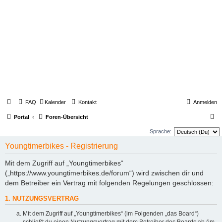
FAQ
Kalender
Kontakt
Anmelden
S
Portal
Foren-Übersicht
u
Sprache:
c
Youngtimerbikes - Registrierung
h
Mit dem Zugriff auf „Youngtimerbikes“
e
(„https://www.youngtimerbikes.de/forum“) wird zwischen dir und
dem Betreiber ein Vertrag mit folgenden Regelungen geschlossen:
1. NUTZUNGSVERTRAG
Mit dem Zugriff auf „Youngtimerbikes“ (im Folgenden „das Board“)
schließt du einen Nutzungsvertrag mit dem Betreiber des Boards ab (im