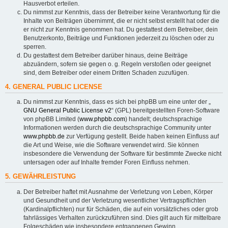
Hausverbot erteilen.
Du nimmst zur Kenntnis, dass der Betreiber keine Verantwortung für die
Inhalte von Beiträgen übernimmt, die er nicht selbst erstellt hat oder die
er nicht zur Kenntnis genommen hat. Du gestattest dem Betreiber, dein
Benutzerkonto, Beiträge und Funktionen jederzeit zu löschen oder zu
sperren.
Du gestattest dem Betreiber darüber hinaus, deine Beiträge
abzuändern, sofern sie gegen o. g. Regeln verstoßen oder geeignet
sind, dem Betreiber oder einem Dritten Schaden zuzufügen.
4. GENERAL PUBLIC LICENSE
Du nimmst zur Kenntnis, dass es sich bei phpBB um eine unter der „
GNU General Public License v2
“ (GPL) bereitgestellten Foren-Software
von phpBB Limited (
www.phpbb.com
) handelt; deutschsprachige
Informationen werden durch die deutschsprachige Community unter
www.phpbb.de
zur Verfügung gestellt. Beide haben keinen Einfluss auf
die Art und Weise, wie die Software verwendet wird. Sie können
insbesondere die Verwendung der Software für bestimmte Zwecke nicht
untersagen oder auf Inhalte fremder Foren Einfluss nehmen.
5. GEWÄHRLEISTUNG
Der Betreiber haftet mit Ausnahme der Verletzung von Leben, Körper
und Gesundheit und der Verletzung wesentlicher Vertragspflichten
(Kardinalpflichten) nur für Schäden, die auf ein vorsätzliches oder grob
fahrlässiges Verhalten zurückzuführen sind. Dies gilt auch für mittelbare
Folgeschäden wie insbesondere entgangenen Gewinn.