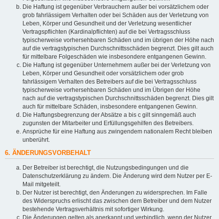
Die Haftung ist gegenüber Verbrauchern außer bei vorsätzlichem oder
grob fahrlässigem Verhalten oder bei Schäden aus der Verletzung von
Leben, Körper und Gesundheit und der Verletzung wesentlicher
Vertragspflichten (Kardinalpflichten) auf die bei Vertragsschluss
typischerweise vorhersehbaren Schäden und im übrigen der Höhe nach
auf die vertragstypischen Durchschnittsschäden begrenzt. Dies gilt auch
für mittelbare Folgeschäden wie insbesondere entgangenen Gewinn.
Die Haftung ist gegenüber Unternehmern außer bei der Verletzung von
Leben, Körper und Gesundheit oder vorsätzlichem oder grob
fahrlässigem Verhalten des Betreibers auf die bei Vertragsschluss
typischerweise vorhersehbaren Schäden und im Übrigen der Höhe
nach auf die vertragstypischen Durchschnittsschäden begrenzt. Dies gilt
auch für mittelbare Schäden, insbesondere entgangenen Gewinn.
Die Haftungsbegrenzung der Absätze a bis c gilt sinngemäß auch
zugunsten der Mitarbeiter und Erfüllungsgehilfen des Betreibers.
Ansprüche für eine Haftung aus zwingendem nationalem Recht bleiben
unberührt.
6. ÄNDERUNGSVORBEHALT
Der Betreiber ist berechtigt, die Nutzungsbedingungen und die
Datenschutzerklärung zu ändern. Die Änderung wird dem Nutzer per E-
Mail mitgeteilt.
Der Nutzer ist berechtigt, den Änderungen zu widersprechen. Im Falle
des Widerspruchs erlischt das zwischen dem Betreiber und dem Nutzer
bestehende Vertragsverhältnis mit sofortiger Wirkung.
Die Änderungen gelten als anerkannt und verbindlich, wenn der Nutzer