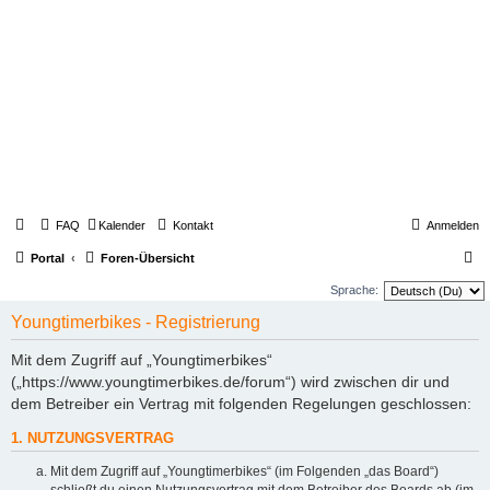
FAQ
Kalender
Kontakt
Anmelden
S
Portal
Foren-Übersicht
u
Sprache:
c
Youngtimerbikes - Registrierung
h
Mit dem Zugriff auf „Youngtimerbikes“
e
(„https://www.youngtimerbikes.de/forum“) wird zwischen dir und
dem Betreiber ein Vertrag mit folgenden Regelungen geschlossen:
1. NUTZUNGSVERTRAG
Mit dem Zugriff auf „Youngtimerbikes“ (im Folgenden „das Board“)
schließt du einen Nutzungsvertrag mit dem Betreiber des Boards ab (im