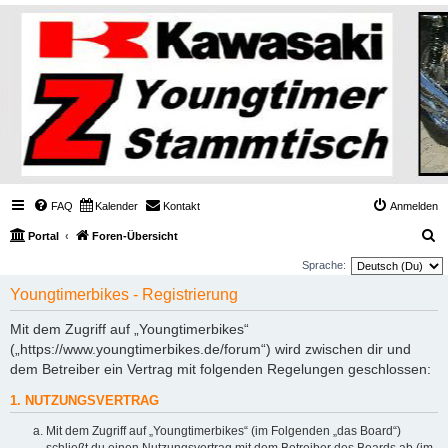
FAQ
Kalender
Kontakt
Anmelden
S
Portal
Foren-Übersicht
u
Sprache:
c
Youngtimerbikes - Registrierung
h
Mit dem Zugriff auf „Youngtimerbikes“
e
(„https://www.youngtimerbikes.de/forum“) wird zwischen dir und
dem Betreiber ein Vertrag mit folgenden Regelungen geschlossen:
1. NUTZUNGSVERTRAG
Mit dem Zugriff auf „Youngtimerbikes“ (im Folgenden „das Board“)
schließt du einen Nutzungsvertrag mit dem Betreiber des Boards ab (im