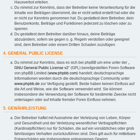
Hausverbot erteilen.
Du nimmst zur Kenntnis, dass der Betreiber keine Verantwortung für die
Inhalte von Beiträgen übernimmt, die er nicht selbst erstellt hat oder die
er nicht zur Kenntnis genommen hat. Du gestattest dem Betreiber, dein
Benutzerkonto, Beiträge und Funktionen jederzeit zu löschen oder zu
sperren.
Du gestattest dem Betreiber darüber hinaus, deine Beiträge
abzuändern, sofern sie gegen o. g. Regeln verstoßen oder geeignet
sind, dem Betreiber oder einem Dritten Schaden zuzufügen.
4. GENERAL PUBLIC LICENSE
Du nimmst zur Kenntnis, dass es sich bei phpBB um eine unter der „
GNU General Public License v2
“ (GPL) bereitgestellten Foren-Software
von phpBB Limited (
www.phpbb.com
) handelt; deutschsprachige
Informationen werden durch die deutschsprachige Community unter
www.phpbb.de
zur Verfügung gestellt. Beide haben keinen Einfluss auf
die Art und Weise, wie die Software verwendet wird. Sie können
insbesondere die Verwendung der Software für bestimmte Zwecke nicht
untersagen oder auf Inhalte fremder Foren Einfluss nehmen.
5. GEWÄHRLEISTUNG
Der Betreiber haftet mit Ausnahme der Verletzung von Leben, Körper
und Gesundheit und der Verletzung wesentlicher Vertragspflichten
(Kardinalpflichten) nur für Schäden, die auf ein vorsätzliches oder grob
fahrlässiges Verhalten zurückzuführen sind. Dies gilt auch für mittelbare
Folgeschäden wie insbesondere entgangenen Gewinn.