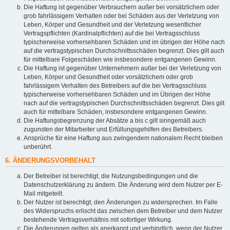
Die Haftung ist gegenüber Verbrauchern außer bei vorsätzlichem oder
grob fahrlässigem Verhalten oder bei Schäden aus der Verletzung von
Leben, Körper und Gesundheit und der Verletzung wesentlicher
Vertragspflichten (Kardinalpflichten) auf die bei Vertragsschluss
typischerweise vorhersehbaren Schäden und im übrigen der Höhe nach
auf die vertragstypischen Durchschnittsschäden begrenzt. Dies gilt auch
für mittelbare Folgeschäden wie insbesondere entgangenen Gewinn.
Die Haftung ist gegenüber Unternehmern außer bei der Verletzung von
Leben, Körper und Gesundheit oder vorsätzlichem oder grob
fahrlässigem Verhalten des Betreibers auf die bei Vertragsschluss
typischerweise vorhersehbaren Schäden und im Übrigen der Höhe
nach auf die vertragstypischen Durchschnittsschäden begrenzt. Dies gilt
auch für mittelbare Schäden, insbesondere entgangenen Gewinn.
Die Haftungsbegrenzung der Absätze a bis c gilt sinngemäß auch
zugunsten der Mitarbeiter und Erfüllungsgehilfen des Betreibers.
Ansprüche für eine Haftung aus zwingendem nationalem Recht bleiben
unberührt.
6. ÄNDERUNGSVORBEHALT
Der Betreiber ist berechtigt, die Nutzungsbedingungen und die
Datenschutzerklärung zu ändern. Die Änderung wird dem Nutzer per E-
Mail mitgeteilt.
Der Nutzer ist berechtigt, den Änderungen zu widersprechen. Im Falle
des Widerspruchs erlischt das zwischen dem Betreiber und dem Nutzer
bestehende Vertragsverhältnis mit sofortiger Wirkung.
Die Änderungen gelten als anerkannt und verbindlich, wenn der Nutzer