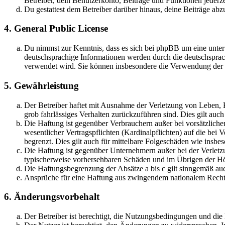
Betreiber, dein Benutzerkonto, Beiträge und Funktionen jederze
Du gestattest dem Betreiber darüber hinaus, deine Beiträge abz
4. General Public License
Du nimmst zur Kenntnis, dass es sich bei phpBB um eine unter
deutschsprachige Informationen werden durch die deutschspr
verwendet wird. Sie können insbesondere die Verwendung der S
5. Gewährleistung
Der Betreiber haftet mit Ausnahme der Verletzung von Leben, Kö
grob fahrlässiges Verhalten zurückzuführen sind. Dies gilt au
Die Haftung ist gegenüber Verbrauchern außer bei vorsätzlich
wesentlicher Vertragspflichten (Kardinalpflichten) auf die be
begrenzt. Dies gilt auch für mittelbare Folgeschäden wie ins
Die Haftung ist gegenüber Unternehmern außer bei der Verletzu
typischerweise vorhersehbaren Schäden und im Übrigen der Höh
Die Haftungsbegrenzung der Absätze a bis c gilt sinngemäß auc
Ansprüche für eine Haftung aus zwingendem nationalem Recht 
6. Änderungsvorbehalt
Der Betreiber ist berechtigt, die Nutzungsbedingungen und di