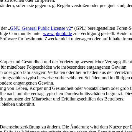
it zu löschen oder zu sperren.
uändern, sofern sie gegen o. g. Regeln verstoßen oder geeignet sind, 
 der „
GNU General Public License v2
“ (GPL) bereitgestellten Foren-
achige Community unter
www.phpbb.de
zur Verfügung gestellt. Beide h
oftware für bestimmte Zwecke nicht untersagen oder auf Inhalte frem
rper und Gesundheit und der Verletzung wesentlicher Vertragspflichten
ch für mittelbare Folgeschäden wie insbesondere entgangenen Gewinn.
em oder grob fahrlässigem Verhalten oder bei Schäden aus der Verletz
i Vertragsschluss typischerweise vorhersehbaren Schäden und im übrigen
besondere entgangenen Gewinn.
ng von Leben, Körper und Gesundheit oder vorsätzlichem oder grob fah
e nach auf die vertragstypischen Durchschnittsschäden begrenzt. Dies
h zugunsten der Mitarbeiter und Erfüllungsgehilfen des Betreibers.
bleiben unberührt.
e Datenschutzerklärung zu ändern. Die Änderung wird dem Nutzer per E-