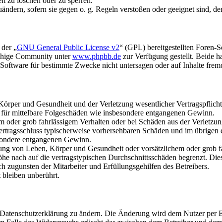
it zu löschen oder zu sperren.
uändern, sofern sie gegen o. g. Regeln verstoßen oder geeignet sind, 
 der „
GNU General Public License v2
“ (GPL) bereitgestellten Foren-
achige Community unter
www.phpbb.de
zur Verfügung gestellt. Beide h
oftware für bestimmte Zwecke nicht untersagen oder auf Inhalte frem
rper und Gesundheit und der Verletzung wesentlicher Vertragspflichten
ch für mittelbare Folgeschäden wie insbesondere entgangenen Gewinn.
em oder grob fahrlässigem Verhalten oder bei Schäden aus der Verletz
i Vertragsschluss typischerweise vorhersehbaren Schäden und im übrigen
besondere entgangenen Gewinn.
ng von Leben, Körper und Gesundheit oder vorsätzlichem oder grob fah
e nach auf die vertragstypischen Durchschnittsschäden begrenzt. Dies
h zugunsten der Mitarbeiter und Erfüllungsgehilfen des Betreibers.
bleiben unberührt.
e Datenschutzerklärung zu ändern. Die Änderung wird dem Nutzer per E-