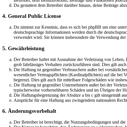
Betreiber, dein Benutzerkonto, Beiträge und Funktionen jederze
Du gestattest dem Betreiber darüber hinaus, deine Beiträge abz
4. General Public License
Du nimmst zur Kenntnis, dass es sich bei phpBB um eine unter
deutschsprachige Informationen werden durch die deutschspr
verwendet wird. Sie können insbesondere die Verwendung der S
5. Gewährleistung
Der Betreiber haftet mit Ausnahme der Verletzung von Leben, Kö
grob fahrlässiges Verhalten zurückzuführen sind. Dies gilt au
Die Haftung ist gegenüber Verbrauchern außer bei vorsätzlich
wesentlicher Vertragspflichten (Kardinalpflichten) auf die be
begrenzt. Dies gilt auch für mittelbare Folgeschäden wie ins
Die Haftung ist gegenüber Unternehmern außer bei der Verletzu
typischerweise vorhersehbaren Schäden und im Übrigen der Höh
Die Haftungsbegrenzung der Absätze a bis c gilt sinngemäß auc
Ansprüche für eine Haftung aus zwingendem nationalem Recht 
6. Änderungsvorbehalt
Der Betreiber ist berechtigt, die Nutzungsbedingungen und di