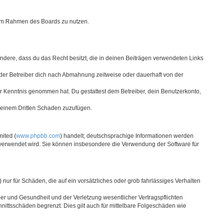
g im Rahmen des Boards zu nutzen.
sondere, dass du das Recht besitzt, die in deinen Beiträgen verwendeten Links
der Betreiber dich nach Abmahnung zeitweise oder dauerhaft von der
 zur Kenntnis genommen hat. Du gestattest dem Betreiber, dein Benutzerkonto,
r einem Dritten Schaden zuzufügen.
ited (
www.phpbb.com
) handelt; deutschsprachige Informationen werden
e verwendet wird. Sie können insbesondere die Verwendung der Software für
nur für Schäden, die auf ein vorsätzliches oder grob fahrlässiges Verhalten
er und Gesundheit und der Verletzung wesentlicher Vertragspflichten
nittsschäden begrenzt. Dies gilt auch für mittelbare Folgeschäden wie