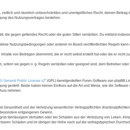
hes, zeitlich und räumlich unbeschränktes und unentgeltliches Recht, deinen Beitra
igung des Nutzungsvertrages bestehen.
thält, die gegen geltendes Recht oder die guten Sitten verstoßen. Du erklärst insbe
 diese Nutzungsbedingungen oder anderer im Board veröffentlichten Regeln kann 
Inhalte von Beiträgen übernimmt, die er nicht selbst erstellt hat oder die er nicht
n, sofern sie gegen o. g. Regeln verstoßen oder geeignet sind, dem Betreiber ode
 General Public License v2
“ (GPL) bereitgestellten Foren-Software von phpBB Lim
gung gestellt. Beide haben keinen Einfluss auf die Art und Weise, wie die Softwar
nfluss nehmen.
 Gesundheit und der Verletzung wesentlicher Vertragspflichten (Kardinalpflichten) 
 insbesondere entgangenen Gewinn.
grob fahrlässigem Verhalten oder bei Schäden aus der Verletzung von Leben, Körp
sehbaren Schäden und im übrigen der Höhe nach auf die vertragstypischen Durchsch