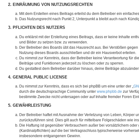
2. EINRÄUMUNG VON NUTZUNGSRECHTEN
Mit dem Erstellen eines Beitrags erteilst du dem Betreiber ein einfac
Das Nutzungsrecht nach Punkt 2, Unterpunkt a bleibt auch nach Künd
3. PFLICHTEN DES NUTZERS
Du erklärst mit der Erstellung eines Beitrags, dass er keine Inhalte en
und Bilder zu setzen bzw. zu verwenden.
Der Betreiber des Boards übt das Hausrecht aus. Bei Verstößen gegen
Nutzung dieses Boards ausschließen und dir ein Hausverbot erteilen.
Du nimmst zur Kenntnis, dass der Betreiber keine Verantwortung für die 
Beiträge und Funktionen jederzeit zu löschen oder zu sperren.
Du gestattest dem Betreiber darüber hinaus, deine Beiträge abzuänder
4. GENERAL PUBLIC LICENSE
Du nimmst zur Kenntnis, dass es sich bei phpBB um eine unter der „
GNU
durch die deutschsprachige Community unter
www.phpbb.de
zur Verfü
bestimmte Zwecke nicht untersagen oder auf Inhalte fremder Foren Ei
5. GEWÄHRLEISTUNG
Der Betreiber haftet mit Ausnahme der Verletzung von Leben, Körper und
zurückzuführen sind. Dies gilt auch für mittelbare Folgeschäden wie
Die Haftung ist gegenüber Verbrauchern außer bei vorsätzlichem oder 
(Kardinalpflichten) auf die bei Vertragsschluss typischerweise vorher
insbesondere entgangenen Gewinn.