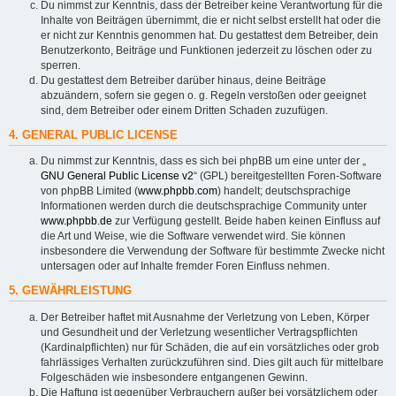
Du nimmst zur Kenntnis, dass der Betreiber keine Verantwortung für die
Inhalte von Beiträgen übernimmt, die er nicht selbst erstellt hat oder die
er nicht zur Kenntnis genommen hat. Du gestattest dem Betreiber, dein
Benutzerkonto, Beiträge und Funktionen jederzeit zu löschen oder zu
sperren.
Du gestattest dem Betreiber darüber hinaus, deine Beiträge
abzuändern, sofern sie gegen o. g. Regeln verstoßen oder geeignet
sind, dem Betreiber oder einem Dritten Schaden zuzufügen.
4. GENERAL PUBLIC LICENSE
Du nimmst zur Kenntnis, dass es sich bei phpBB um eine unter der „
GNU General Public License v2
“ (GPL) bereitgestellten Foren-Software
von phpBB Limited (
www.phpbb.com
) handelt; deutschsprachige
Informationen werden durch die deutschsprachige Community unter
www.phpbb.de
zur Verfügung gestellt. Beide haben keinen Einfluss auf
die Art und Weise, wie die Software verwendet wird. Sie können
insbesondere die Verwendung der Software für bestimmte Zwecke nicht
untersagen oder auf Inhalte fremder Foren Einfluss nehmen.
5. GEWÄHRLEISTUNG
Der Betreiber haftet mit Ausnahme der Verletzung von Leben, Körper
und Gesundheit und der Verletzung wesentlicher Vertragspflichten
(Kardinalpflichten) nur für Schäden, die auf ein vorsätzliches oder grob
fahrlässiges Verhalten zurückzuführen sind. Dies gilt auch für mittelbare
Folgeschäden wie insbesondere entgangenen Gewinn.
Die Haftung ist gegenüber Verbrauchern außer bei vorsätzlichem oder