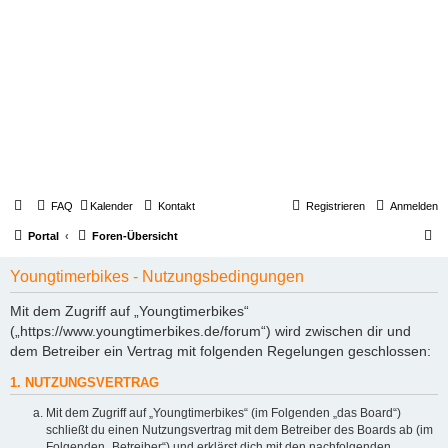
FAQ
Kalender
Kontakt
Registrieren
Anmelden
S
Portal
Foren-Übersicht
u
Youngtimerbikes - Nutzungsbedingungen
c
h
Mit dem Zugriff auf „Youngtimerbikes“
(„https://www.youngtimerbikes.de/forum“) wird zwischen dir und
e
dem Betreiber ein Vertrag mit folgenden Regelungen geschlossen:
1. NUTZUNGSVERTRAG
Mit dem Zugriff auf „Youngtimerbikes“ (im Folgenden „das Board“)
schließt du einen Nutzungsvertrag mit dem Betreiber des Boards ab (im
Folgenden „Betreiber“) und erklärst dich mit den nachfolgenden