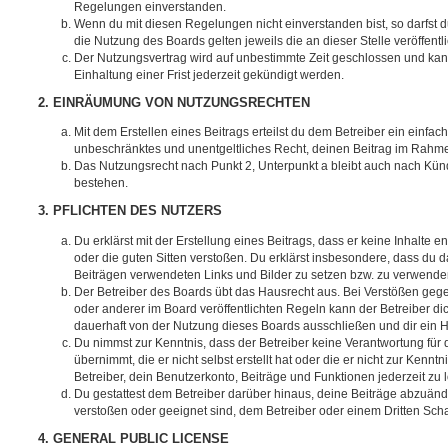
Regelungen einverstanden.
Wenn du mit diesen Regelungen nicht einverstanden bist, so darfst d
die Nutzung des Boards gelten jeweils die an dieser Stelle veröffent
Der Nutzungsvertrag wird auf unbestimmte Zeit geschlossen und ka
Einhaltung einer Frist jederzeit gekündigt werden.
2. EINRÄUMUNG VON NUTZUNGSRECHTEN
Mit dem Erstellen eines Beitrags erteilst du dem Betreiber ein einfach
unbeschränktes und unentgeltliches Recht, deinen Beitrag im Rahm
Das Nutzungsrecht nach Punkt 2, Unterpunkt a bleibt auch nach Kü
bestehen.
3. PFLICHTEN DES NUTZERS
Du erklärst mit der Erstellung eines Beitrags, dass er keine Inhalte e
oder die guten Sitten verstoßen. Du erklärst insbesondere, dass du da
Beiträgen verwendeten Links und Bilder zu setzen bzw. zu verwende
Der Betreiber des Boards übt das Hausrecht aus. Bei Verstößen g
oder anderer im Board veröffentlichten Regeln kann der Betreiber 
dauerhaft von der Nutzung dieses Boards ausschließen und dir ein H
Du nimmst zur Kenntnis, dass der Betreiber keine Verantwortung für d
übernimmt, die er nicht selbst erstellt hat oder die er nicht zur Ken
Betreiber, dein Benutzerkonto, Beiträge und Funktionen jederzeit zu 
Du gestattest dem Betreiber darüber hinaus, deine Beiträge abzuände
verstoßen oder geeignet sind, dem Betreiber oder einem Dritten Sc
4. GENERAL PUBLIC LICENSE