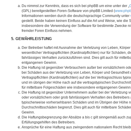
Du nimmst zur Kenntnis, dass es sich bei phpBB um eine unter der „
G
(GPL) bereitgestellten Foren-Software von phpBB Limited (
www.php
Informationen werden durch die deutschsprachige Community unter
gestellt. Beide haben keinen Einfluss auf die Art und Weise, wie die
insbesondere die Verwendung der Software für bestimmte Zwecke nic
fremder Foren Einfluss nehmen.
5. GEWÄHRLEISTUNG
Der Betreiber haftet mit Ausnahme der Verletzung von Leben, Körpe
wesentlicher Vertragspflichten (Kardinalpflichten) nur für Schäden, di
fahrlässiges Verhalten zurückzuführen sind. Dies gilt auch für mitt
entgangenen Gewinn.
Die Haftung ist gegenüber Verbrauchern außer bei vorsätzlichem ode
bei Schäden aus der Verletzung von Leben, Körper und Gesundheit u
Vertragspflichten (Kardinalpflichten) auf die bei Vertragsschluss t
und im übrigen der Höhe nach auf die vertragstypischen Durchschnit
für mittelbare Folgeschäden wie insbesondere entgangenen Gewinn
Die Haftung ist gegenüber Unternehmern außer bei der Verletzung 
oder vorsätzlichem oder grob fahrlässigem Verhalten des Betreibers 
typischerweise vorhersehbaren Schäden und im Übrigen der Höhe na
Durchschnittsschäden begrenzt. Dies gilt auch für mittelbare Schä
Gewinn.
Die Haftungsbegrenzung der Absätze a bis c gilt sinngemäß auch zug
Erfüllungsgehilfen des Betreibers.
Ansprüche für eine Haftung aus zwingendem nationalem Recht bleib