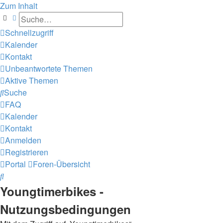
Zum Inhalt
Suche
Erweiterte Suche
Schnellzugriff
Kalender
Kontakt
Unbeantwortete Themen
Aktive Themen
Suche
FAQ
Kalender
Kontakt
Anmelden
Registrieren
Portal
Foren-Übersicht
Suche
Youngtimerbikes -
Nutzungsbedingungen