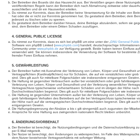
Der Betreiber des Boards übt das Hausrecht aus. Bei Verstößen gegen diese Nutzungs
veröffentlichten Regeln kann der Betreiber dich nach Abmahnung zeitweise oder dauerh
ausschließen und dir ein Hausverbot erteilen.
Du nimmst zur Kenntnis, dass der Betreiber keine Verantwortung für die Inhalte von Beiträ
hat oder die er nicht zur Kenntnis genommen hat. Du gestattest dem Betreiber, dein Be
jederzeit zu löschen oder zu sperren.
Du gestattest dem Betreiber darüber hinaus, deine Beiträge abzuändern, sofern sie geg
sind, dem Betreiber oder einem Dritten Schaden zuzufügen.
4. GENERAL PUBLIC LICENSE
Du nimmst zur Kenntnis, dass es sich bei phpBB um eine unter der „
GNU General Public
Software von phpBB Limited (
www.phpbb.com
) handelt; deutschsprachige Informatione
Community unter
www.phpbb.de
zur Verfügung gestellt. Beide haben keinen Einfluss auf
verwendet wird. Sie können insbesondere die Verwendung der Software für bestimmte Zw
fremder Foren Einfluss nehmen.
5. GEWÄHRLEISTUNG
Der Betreiber haftet mit Ausnahme der Verletzung von Leben, Körper und Gesundheit un
Vertragspflichten (Kardinalpflichten) nur für Schäden, die auf ein vorsätzliches oder gro
sind. Dies gilt auch für mittelbare Folgeschäden wie insbesondere entgangenen Gewinn.
Die Haftung ist gegenüber Verbrauchern außer bei vorsätzlichem oder grob fahrlässige
Verletzung von Leben, Körper und Gesundheit und der Verletzung wesentlicher Vertragspfl
Vertragsschluss typischerweise vorhersehbaren Schäden und im übrigen der Höhe nach a
Durchschnittsschäden begrenzt. Dies gilt auch für mittelbare Folgeschäden wie insbe
Die Haftung ist gegenüber Unternehmern außer bei der Verletzung von Leben, Körper u
grob fahrlässigem Verhalten des Betreibers auf die bei Vertragsschluss typischerweise
der Höhe nach auf die vertragstypischen Durchschnittsschäden begrenzt. Dies gilt auch
entgangenen Gewinn.
Die Haftungsbegrenzung der Absätze a bis c gilt sinngemäß auch zugunsten der Mitarbeit
Ansprüche für eine Haftung aus zwingendem nationalem Recht bleiben unberührt.
6. ÄNDERUNGSVORBEHALT
Der Betreiber ist berechtigt, die Nutzungsbedingungen und die Datenschutzerklärung z
per E-Mail mitgeteilt.
Der Nutzer ist berechtigt, den Änderungen zu widersprechen. Im Falle des Widerspruchs
dem Nutzer bestehende Vertragsverhältnis mit sofortiger Wirkung.