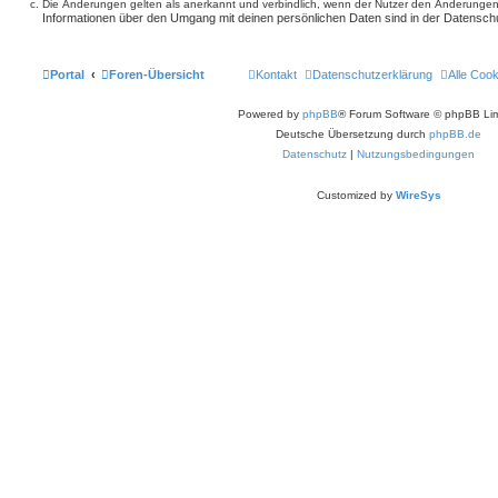
Die Änderungen gelten als anerkannt und verbindlich, wenn der Nutzer den Änderungen
Informationen über den Umgang mit deinen persönlichen Daten sind in der Datenschu
Portal
Foren-Übersicht
Kontakt
Datenschutzerklärung
Alle Coo
Powered by
phpBB
® Forum Software © phpBB Lim
Deutsche Übersetzung durch
phpBB.de
Datenschutz
|
Nutzungsbedingungen
Customized by
WireSys