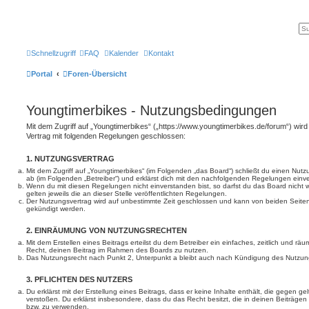
Schnellzugriff
FAQ
Kalender
Kontakt
Portal
Foren-Übersicht
Youngtimerbikes - Nutzungsbedingungen
Mit dem Zugriff auf „Youngtimerbikes“ („https://www.youngtimerbikes.de/forum“) wird
Vertrag mit folgenden Regelungen geschlossen:
1. NUTZUNGSVERTRAG
Mit dem Zugriff auf „Youngtimerbikes“ (im Folgenden „das Board“) schließt du einen Nut
ab (im Folgenden „Betreiber“) und erklärst dich mit den nachfolgenden Regelungen einv
Wenn du mit diesen Regelungen nicht einverstanden bist, so darfst du das Board nicht 
gelten jeweils die an dieser Stelle veröffentlichten Regelungen.
Der Nutzungsvertrag wird auf unbestimmte Zeit geschlossen und kann von beiden Seiten 
gekündigt werden.
2. EINRÄUMUNG VON NUTZUNGSRECHTEN
Mit dem Erstellen eines Beitrags erteilst du dem Betreiber ein einfaches, zeitlich und r
Recht, deinen Beitrag im Rahmen des Boards zu nutzen.
Das Nutzungsrecht nach Punkt 2, Unterpunkt a bleibt auch nach Kündigung des Nutzun
3. PFLICHTEN DES NUTZERS
Du erklärst mit der Erstellung eines Beitrags, dass er keine Inhalte enthält, die gegen g
verstoßen. Du erklärst insbesondere, dass du das Recht besitzt, die in deinen Beiträge
bzw. zu verwenden.