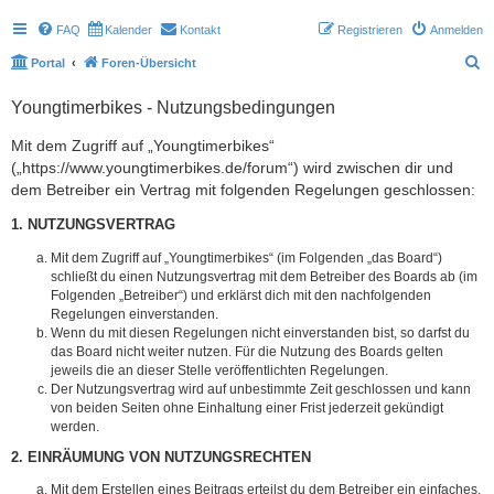
FAQ
Kalender
Kontakt
Registrieren
Anmelden
S
Portal
Foren-Übersicht
u
Youngtimerbikes - Nutzungsbedingungen
c
h
Mit dem Zugriff auf „Youngtimerbikes“
(„https://www.youngtimerbikes.de/forum“) wird zwischen dir und
e
dem Betreiber ein Vertrag mit folgenden Regelungen geschlossen:
1. NUTZUNGSVERTRAG
Mit dem Zugriff auf „Youngtimerbikes“ (im Folgenden „das Board“)
schließt du einen Nutzungsvertrag mit dem Betreiber des Boards ab (im
Folgenden „Betreiber“) und erklärst dich mit den nachfolgenden
Regelungen einverstanden.
Wenn du mit diesen Regelungen nicht einverstanden bist, so darfst du
das Board nicht weiter nutzen. Für die Nutzung des Boards gelten
jeweils die an dieser Stelle veröffentlichten Regelungen.
Der Nutzungsvertrag wird auf unbestimmte Zeit geschlossen und kann
von beiden Seiten ohne Einhaltung einer Frist jederzeit gekündigt
werden.
2. EINRÄUMUNG VON NUTZUNGSRECHTEN
Mit dem Erstellen eines Beitrags erteilst du dem Betreiber ein einfaches,