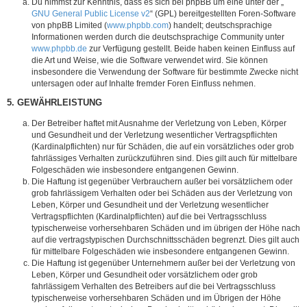
Du nimmst zur Kenntnis, dass es sich bei phpBB um eine unter der „
GNU General Public License v2
“ (GPL) bereitgestellten Foren-Software
von phpBB Limited (
www.phpbb.com
) handelt; deutschsprachige
Informationen werden durch die deutschsprachige Community unter
www.phpbb.de
zur Verfügung gestellt. Beide haben keinen Einfluss auf
die Art und Weise, wie die Software verwendet wird. Sie können
insbesondere die Verwendung der Software für bestimmte Zwecke nicht
untersagen oder auf Inhalte fremder Foren Einfluss nehmen.
5. GEWÄHRLEISTUNG
Der Betreiber haftet mit Ausnahme der Verletzung von Leben, Körper
und Gesundheit und der Verletzung wesentlicher Vertragspflichten
(Kardinalpflichten) nur für Schäden, die auf ein vorsätzliches oder grob
fahrlässiges Verhalten zurückzuführen sind. Dies gilt auch für mittelbare
Folgeschäden wie insbesondere entgangenen Gewinn.
Die Haftung ist gegenüber Verbrauchern außer bei vorsätzlichem oder
grob fahrlässigem Verhalten oder bei Schäden aus der Verletzung von
Leben, Körper und Gesundheit und der Verletzung wesentlicher
Vertragspflichten (Kardinalpflichten) auf die bei Vertragsschluss
typischerweise vorhersehbaren Schäden und im übrigen der Höhe nach
auf die vertragstypischen Durchschnittsschäden begrenzt. Dies gilt auch
für mittelbare Folgeschäden wie insbesondere entgangenen Gewinn.
Die Haftung ist gegenüber Unternehmern außer bei der Verletzung von
Leben, Körper und Gesundheit oder vorsätzlichem oder grob
fahrlässigem Verhalten des Betreibers auf die bei Vertragsschluss
typischerweise vorhersehbaren Schäden und im Übrigen der Höhe