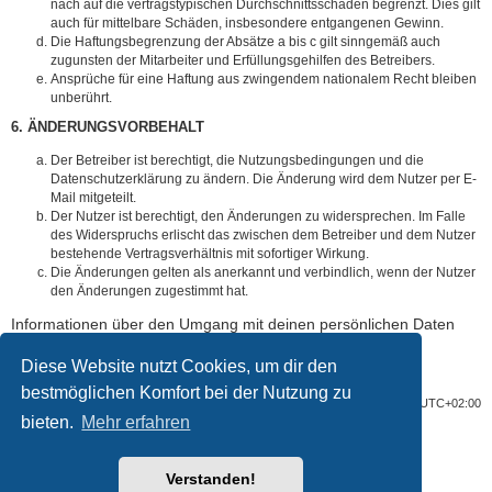
nach auf die vertragstypischen Durchschnittsschäden begrenzt. Dies gilt
auch für mittelbare Schäden, insbesondere entgangenen Gewinn.
Die Haftungsbegrenzung der Absätze a bis c gilt sinngemäß auch
zugunsten der Mitarbeiter und Erfüllungsgehilfen des Betreibers.
Ansprüche für eine Haftung aus zwingendem nationalem Recht bleiben
unberührt.
6. ÄNDERUNGSVORBEHALT
Der Betreiber ist berechtigt, die Nutzungsbedingungen und die
Datenschutzerklärung zu ändern. Die Änderung wird dem Nutzer per E-
Mail mitgeteilt.
Der Nutzer ist berechtigt, den Änderungen zu widersprechen. Im Falle
des Widerspruchs erlischt das zwischen dem Betreiber und dem Nutzer
bestehende Vertragsverhältnis mit sofortiger Wirkung.
Die Änderungen gelten als anerkannt und verbindlich, wenn der Nutzer
den Änderungen zugestimmt hat.
Informationen über den Umgang mit deinen persönlichen Daten
sind in der Datenschutzerklärung enthalten.
Diese Website nutzt Cookies, um dir den
bestmöglichen Komfort bei der Nutzung zu
Portal
Foren-Übersicht
Alle Zeiten sind
UTC+02:00
bieten.
Mehr erfahren
Powered by
phpBB
® Forum Software © phpBB Limited
Deutsche Übersetzung durch
phpBB.de
Verstanden!
Datenschutz
|
Nutzungsbedingungen