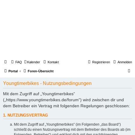
FAQ
Kalender
Kontakt
Registrieren
Anmelden
S
Portal
Foren-Übersicht
u
Youngtimerbikes - Nutzungsbedingungen
c
h
Mit dem Zugriff auf „Youngtimerbikes“
(„https://www.youngtimerbikes.de/forum“) wird zwischen dir und
e
dem Betreiber ein Vertrag mit folgenden Regelungen geschlossen:
1. NUTZUNGSVERTRAG
Mit dem Zugriff auf „Youngtimerbikes“ (im Folgenden „das Board“)
schließt du einen Nutzungsvertrag mit dem Betreiber des Boards ab (im
Folgenden „Betreiber“) und erklärst dich mit den nachfolgenden