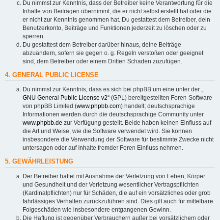
Du nimmst zur Kenntnis, dass der Betreiber keine Verantwortung für die
Inhalte von Beiträgen übernimmt, die er nicht selbst erstellt hat oder die
er nicht zur Kenntnis genommen hat. Du gestattest dem Betreiber, dein
Benutzerkonto, Beiträge und Funktionen jederzeit zu löschen oder zu
sperren.
Du gestattest dem Betreiber darüber hinaus, deine Beiträge
abzuändern, sofern sie gegen o. g. Regeln verstoßen oder geeignet
sind, dem Betreiber oder einem Dritten Schaden zuzufügen.
4. GENERAL PUBLIC LICENSE
Du nimmst zur Kenntnis, dass es sich bei phpBB um eine unter der „
GNU General Public License v2
“ (GPL) bereitgestellten Foren-Software
von phpBB Limited (
www.phpbb.com
) handelt; deutschsprachige
Informationen werden durch die deutschsprachige Community unter
www.phpbb.de
zur Verfügung gestellt. Beide haben keinen Einfluss auf
die Art und Weise, wie die Software verwendet wird. Sie können
insbesondere die Verwendung der Software für bestimmte Zwecke nicht
untersagen oder auf Inhalte fremder Foren Einfluss nehmen.
5. GEWÄHRLEISTUNG
Der Betreiber haftet mit Ausnahme der Verletzung von Leben, Körper
und Gesundheit und der Verletzung wesentlicher Vertragspflichten
(Kardinalpflichten) nur für Schäden, die auf ein vorsätzliches oder grob
fahrlässiges Verhalten zurückzuführen sind. Dies gilt auch für mittelbare
Folgeschäden wie insbesondere entgangenen Gewinn.
Die Haftung ist gegenüber Verbrauchern außer bei vorsätzlichem oder