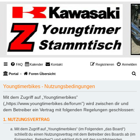
FAQ
Kalender
Kontakt
Registrieren
Anmelden
S
Portal
Foren-Übersicht
u
Youngtimerbikes - Nutzungsbedingungen
c
h
Mit dem Zugriff auf „Youngtimerbikes“
(„https://www.youngtimerbikes.de/forum“) wird zwischen dir und
e
dem Betreiber ein Vertrag mit folgenden Regelungen geschlossen:
1. NUTZUNGSVERTRAG
Mit dem Zugriff auf „Youngtimerbikes“ (im Folgenden „das Board“)
schließt du einen Nutzungsvertrag mit dem Betreiber des Boards ab (im
Folgenden „Betreiber“) und erklärst dich mit den nachfolgenden