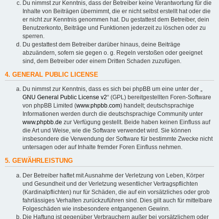
Du nimmst zur Kenntnis, dass der Betreiber keine Verantwortung für die
Inhalte von Beiträgen übernimmt, die er nicht selbst erstellt hat oder die
er nicht zur Kenntnis genommen hat. Du gestattest dem Betreiber, dein
Benutzerkonto, Beiträge und Funktionen jederzeit zu löschen oder zu
sperren.
Du gestattest dem Betreiber darüber hinaus, deine Beiträge
abzuändern, sofern sie gegen o. g. Regeln verstoßen oder geeignet
sind, dem Betreiber oder einem Dritten Schaden zuzufügen.
4. GENERAL PUBLIC LICENSE
Du nimmst zur Kenntnis, dass es sich bei phpBB um eine unter der „
GNU General Public License v2
“ (GPL) bereitgestellten Foren-Software
von phpBB Limited (
www.phpbb.com
) handelt; deutschsprachige
Informationen werden durch die deutschsprachige Community unter
www.phpbb.de
zur Verfügung gestellt. Beide haben keinen Einfluss auf
die Art und Weise, wie die Software verwendet wird. Sie können
insbesondere die Verwendung der Software für bestimmte Zwecke nicht
untersagen oder auf Inhalte fremder Foren Einfluss nehmen.
5. GEWÄHRLEISTUNG
Der Betreiber haftet mit Ausnahme der Verletzung von Leben, Körper
und Gesundheit und der Verletzung wesentlicher Vertragspflichten
(Kardinalpflichten) nur für Schäden, die auf ein vorsätzliches oder grob
fahrlässiges Verhalten zurückzuführen sind. Dies gilt auch für mittelbare
Folgeschäden wie insbesondere entgangenen Gewinn.
Die Haftung ist gegenüber Verbrauchern außer bei vorsätzlichem oder