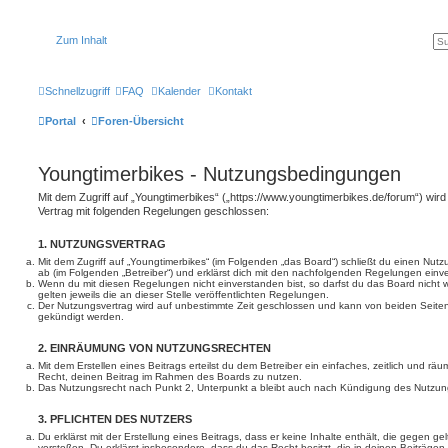
Zum Inhalt
Schnellzugriff
FAQ
Kalender
Kontakt
Portal
Foren-Übersicht
Youngtimerbikes - Nutzungsbedingungen
Mit dem Zugriff auf „Youngtimerbikes“ („https://www.youngtimerbikes.de/forum“) wird
Vertrag mit folgenden Regelungen geschlossen:
1. NUTZUNGSVERTRAG
Mit dem Zugriff auf „Youngtimerbikes“ (im Folgenden „das Board“) schließt du einen Nut
ab (im Folgenden „Betreiber“) und erklärst dich mit den nachfolgenden Regelungen einv
Wenn du mit diesen Regelungen nicht einverstanden bist, so darfst du das Board nicht 
gelten jeweils die an dieser Stelle veröffentlichten Regelungen.
Der Nutzungsvertrag wird auf unbestimmte Zeit geschlossen und kann von beiden Seiten 
gekündigt werden.
2. EINRÄUMUNG VON NUTZUNGSRECHTEN
Mit dem Erstellen eines Beitrags erteilst du dem Betreiber ein einfaches, zeitlich und r
Recht, deinen Beitrag im Rahmen des Boards zu nutzen.
Das Nutzungsrecht nach Punkt 2, Unterpunkt a bleibt auch nach Kündigung des Nutzun
3. PFLICHTEN DES NUTZERS
Du erklärst mit der Erstellung eines Beitrags, dass er keine Inhalte enthält, die gegen g
verstoßen. Du erklärst insbesondere, dass du das Recht besitzt, die in deinen Beiträge