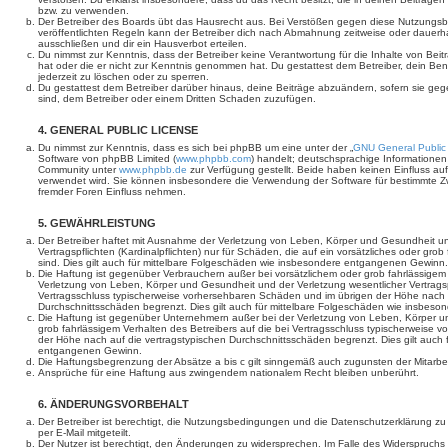
bzw. zu verwenden.
Der Betreiber des Boards übt das Hausrecht aus. Bei Verstößen gegen diese Nutzungs
veröffentlichten Regeln kann der Betreiber dich nach Abmahnung zeitweise oder dauerh
ausschließen und dir ein Hausverbot erteilen.
Du nimmst zur Kenntnis, dass der Betreiber keine Verantwortung für die Inhalte von Beiträ
hat oder die er nicht zur Kenntnis genommen hat. Du gestattest dem Betreiber, dein Be
jederzeit zu löschen oder zu sperren.
Du gestattest dem Betreiber darüber hinaus, deine Beiträge abzuändern, sofern sie geg
sind, dem Betreiber oder einem Dritten Schaden zuzufügen.
4. GENERAL PUBLIC LICENSE
Du nimmst zur Kenntnis, dass es sich bei phpBB um eine unter der „
GNU General Public
Software von phpBB Limited (
www.phpbb.com
) handelt; deutschsprachige Informatione
Community unter
www.phpbb.de
zur Verfügung gestellt. Beide haben keinen Einfluss auf
verwendet wird. Sie können insbesondere die Verwendung der Software für bestimmte Zw
fremder Foren Einfluss nehmen.
5. GEWÄHRLEISTUNG
Der Betreiber haftet mit Ausnahme der Verletzung von Leben, Körper und Gesundheit un
Vertragspflichten (Kardinalpflichten) nur für Schäden, die auf ein vorsätzliches oder gro
sind. Dies gilt auch für mittelbare Folgeschäden wie insbesondere entgangenen Gewinn.
Die Haftung ist gegenüber Verbrauchern außer bei vorsätzlichem oder grob fahrlässige
Verletzung von Leben, Körper und Gesundheit und der Verletzung wesentlicher Vertragspfl
Vertragsschluss typischerweise vorhersehbaren Schäden und im übrigen der Höhe nach a
Durchschnittsschäden begrenzt. Dies gilt auch für mittelbare Folgeschäden wie insbe
Die Haftung ist gegenüber Unternehmern außer bei der Verletzung von Leben, Körper u
grob fahrlässigem Verhalten des Betreibers auf die bei Vertragsschluss typischerweise
der Höhe nach auf die vertragstypischen Durchschnittsschäden begrenzt. Dies gilt auch
entgangenen Gewinn.
Die Haftungsbegrenzung der Absätze a bis c gilt sinngemäß auch zugunsten der Mitarbeit
Ansprüche für eine Haftung aus zwingendem nationalem Recht bleiben unberührt.
6. ÄNDERUNGSVORBEHALT
Der Betreiber ist berechtigt, die Nutzungsbedingungen und die Datenschutzerklärung z
per E-Mail mitgeteilt.
Der Nutzer ist berechtigt, den Änderungen zu widersprechen. Im Falle des Widerspruchs