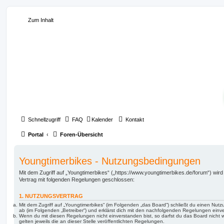
Zum Inhalt
Schnellzugriff
FAQ
Kalender
Kontakt
Portal
Foren-Übersicht
Youngtimerbikes - Nutzungsbedingungen
Mit dem Zugriff auf „Youngtimerbikes“ („https://www.youngtimerbikes.de/forum“) wird
Vertrag mit folgenden Regelungen geschlossen:
1. NUTZUNGSVERTRAG
Mit dem Zugriff auf „Youngtimerbikes“ (im Folgenden „das Board“) schließt du einen Nut
ab (im Folgenden „Betreiber“) und erklärst dich mit den nachfolgenden Regelungen einv
Wenn du mit diesen Regelungen nicht einverstanden bist, so darfst du das Board nicht 
gelten jeweils die an dieser Stelle veröffentlichten Regelungen.