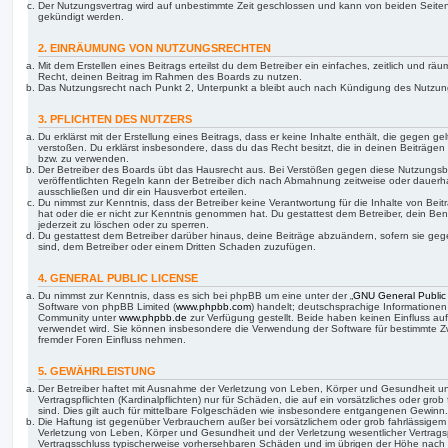
Der Nutzungsvertrag wird auf unbestimmte Zeit geschlossen und kann von beiden Seiten 
gekündigt werden.
2. EINRÄUMUNG VON NUTZUNGSRECHTEN
Mit dem Erstellen eines Beitrags erteilst du dem Betreiber ein einfaches, zeitlich und r
Recht, deinen Beitrag im Rahmen des Boards zu nutzen.
Das Nutzungsrecht nach Punkt 2, Unterpunkt a bleibt auch nach Kündigung des Nutzun
3. PFLICHTEN DES NUTZERS
Du erklärst mit der Erstellung eines Beitrags, dass er keine Inhalte enthält, die gegen g
verstoßen. Du erklärst insbesondere, dass du das Recht besitzt, die in deinen Beiträge
bzw. zu verwenden.
Der Betreiber des Boards übt das Hausrecht aus. Bei Verstößen gegen diese Nutzungs
veröffentlichten Regeln kann der Betreiber dich nach Abmahnung zeitweise oder dauerh
ausschließen und dir ein Hausverbot erteilen.
Du nimmst zur Kenntnis, dass der Betreiber keine Verantwortung für die Inhalte von Beiträ
hat oder die er nicht zur Kenntnis genommen hat. Du gestattest dem Betreiber, dein Be
jederzeit zu löschen oder zu sperren.
Du gestattest dem Betreiber darüber hinaus, deine Beiträge abzuändern, sofern sie geg
sind, dem Betreiber oder einem Dritten Schaden zuzufügen.
4. GENERAL PUBLIC LICENSE
Du nimmst zur Kenntnis, dass es sich bei phpBB um eine unter der „
GNU General Public
Software von phpBB Limited (
www.phpbb.com
) handelt; deutschsprachige Informatione
Community unter
www.phpbb.de
zur Verfügung gestellt. Beide haben keinen Einfluss auf
verwendet wird. Sie können insbesondere die Verwendung der Software für bestimmte Zw
fremder Foren Einfluss nehmen.
5. GEWÄHRLEISTUNG
Der Betreiber haftet mit Ausnahme der Verletzung von Leben, Körper und Gesundheit un
Vertragspflichten (Kardinalpflichten) nur für Schäden, die auf ein vorsätzliches oder gro
sind. Dies gilt auch für mittelbare Folgeschäden wie insbesondere entgangenen Gewinn.
Die Haftung ist gegenüber Verbrauchern außer bei vorsätzlichem oder grob fahrlässige
Verletzung von Leben, Körper und Gesundheit und der Verletzung wesentlicher Vertragspfl
Vertragsschluss typischerweise vorhersehbaren Schäden und im übrigen der Höhe nach a