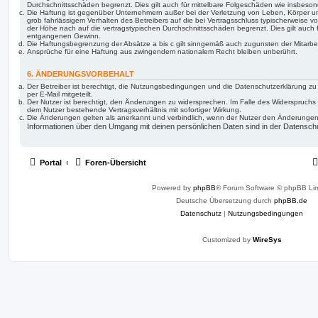
Durchschnittsschäden begrenzt. Dies gilt auch für mittelbare Folgeschäden wie insbe
Die Haftung ist gegenüber Unternehmern außer bei der Verletzung von Leben, Körper u
grob fahrlässigem Verhalten des Betreibers auf die bei Vertragsschluss typischerweise
der Höhe nach auf die vertragstypischen Durchschnittsschäden begrenzt. Dies gilt auch
entgangenen Gewinn.
Die Haftungsbegrenzung der Absätze a bis c gilt sinngemäß auch zugunsten der Mitarbeit
Ansprüche für eine Haftung aus zwingendem nationalem Recht bleiben unberührt.
6. ÄNDERUNGSVORBEHALT
Der Betreiber ist berechtigt, die Nutzungsbedingungen und die Datenschutzerklärung z
per E-Mail mitgeteilt.
Der Nutzer ist berechtigt, den Änderungen zu widersprechen. Im Falle des Widerspruchs
dem Nutzer bestehende Vertragsverhältnis mit sofortiger Wirkung.
Die Änderungen gelten als anerkannt und verbindlich, wenn der Nutzer den Änderungen
Informationen über den Umgang mit deinen persönlichen Daten sind in der Datenschu
Portal
Foren-Übersicht
Powered by
phpBB
® Forum Software © phpBB Lim
Deutsche Übersetzung durch
phpBB.de
Datenschutz
|
Nutzungsbedingungen
Customized by
WireSys