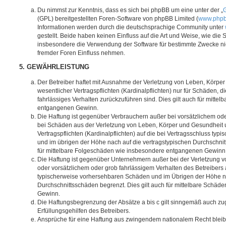
Du nimmst zur Kenntnis, dass es sich bei phpBB um eine unter der „
G
(GPL) bereitgestellten Foren-Software von phpBB Limited (
www.php
Informationen werden durch die deutschsprachige Community unter
gestellt. Beide haben keinen Einfluss auf die Art und Weise, wie die
insbesondere die Verwendung der Software für bestimmte Zwecke nic
fremder Foren Einfluss nehmen.
5. GEWÄHRLEISTUNG
Der Betreiber haftet mit Ausnahme der Verletzung von Leben, Körpe
wesentlicher Vertragspflichten (Kardinalpflichten) nur für Schäden, di
fahrlässiges Verhalten zurückzuführen sind. Dies gilt auch für mitt
entgangenen Gewinn.
Die Haftung ist gegenüber Verbrauchern außer bei vorsätzlichem ode
bei Schäden aus der Verletzung von Leben, Körper und Gesundheit u
Vertragspflichten (Kardinalpflichten) auf die bei Vertragsschluss t
und im übrigen der Höhe nach auf die vertragstypischen Durchschnit
für mittelbare Folgeschäden wie insbesondere entgangenen Gewinn
Die Haftung ist gegenüber Unternehmern außer bei der Verletzung 
oder vorsätzlichem oder grob fahrlässigem Verhalten des Betreibers 
typischerweise vorhersehbaren Schäden und im Übrigen der Höhe na
Durchschnittsschäden begrenzt. Dies gilt auch für mittelbare Schä
Gewinn.
Die Haftungsbegrenzung der Absätze a bis c gilt sinngemäß auch zug
Erfüllungsgehilfen des Betreibers.
Ansprüche für eine Haftung aus zwingendem nationalem Recht bleib