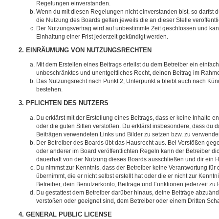
Regelungen einverstanden.
Wenn du mit diesen Regelungen nicht einverstanden bist, so darfst d
die Nutzung des Boards gelten jeweils die an dieser Stelle veröffent
Der Nutzungsvertrag wird auf unbestimmte Zeit geschlossen und ka
Einhaltung einer Frist jederzeit gekündigt werden.
2. EINRÄUMUNG VON NUTZUNGSRECHTEN
Mit dem Erstellen eines Beitrags erteilst du dem Betreiber ein einfach
unbeschränktes und unentgeltliches Recht, deinen Beitrag im Rahm
Das Nutzungsrecht nach Punkt 2, Unterpunkt a bleibt auch nach Kü
bestehen.
3. PFLICHTEN DES NUTZERS
Du erklärst mit der Erstellung eines Beitrags, dass er keine Inhalte e
oder die guten Sitten verstoßen. Du erklärst insbesondere, dass du da
Beiträgen verwendeten Links und Bilder zu setzen bzw. zu verwende
Der Betreiber des Boards übt das Hausrecht aus. Bei Verstößen g
oder anderer im Board veröffentlichten Regeln kann der Betreiber 
dauerhaft von der Nutzung dieses Boards ausschließen und dir ein H
Du nimmst zur Kenntnis, dass der Betreiber keine Verantwortung für d
übernimmt, die er nicht selbst erstellt hat oder die er nicht zur Ken
Betreiber, dein Benutzerkonto, Beiträge und Funktionen jederzeit zu 
Du gestattest dem Betreiber darüber hinaus, deine Beiträge abzuände
verstoßen oder geeignet sind, dem Betreiber oder einem Dritten Sc
4. GENERAL PUBLIC LICENSE