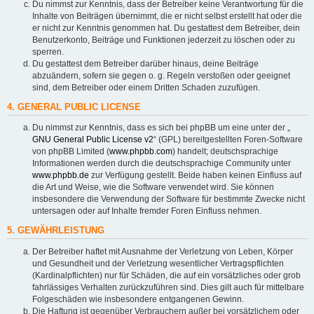
Du nimmst zur Kenntnis, dass der Betreiber keine Verantwortung für die
Inhalte von Beiträgen übernimmt, die er nicht selbst erstellt hat oder die
er nicht zur Kenntnis genommen hat. Du gestattest dem Betreiber, dein
Benutzerkonto, Beiträge und Funktionen jederzeit zu löschen oder zu
sperren.
Du gestattest dem Betreiber darüber hinaus, deine Beiträge
abzuändern, sofern sie gegen o. g. Regeln verstoßen oder geeignet
sind, dem Betreiber oder einem Dritten Schaden zuzufügen.
4. GENERAL PUBLIC LICENSE
Du nimmst zur Kenntnis, dass es sich bei phpBB um eine unter der „
GNU General Public License v2
“ (GPL) bereitgestellten Foren-Software
von phpBB Limited (
www.phpbb.com
) handelt; deutschsprachige
Informationen werden durch die deutschsprachige Community unter
www.phpbb.de
zur Verfügung gestellt. Beide haben keinen Einfluss auf
die Art und Weise, wie die Software verwendet wird. Sie können
insbesondere die Verwendung der Software für bestimmte Zwecke nicht
untersagen oder auf Inhalte fremder Foren Einfluss nehmen.
5. GEWÄHRLEISTUNG
Der Betreiber haftet mit Ausnahme der Verletzung von Leben, Körper
und Gesundheit und der Verletzung wesentlicher Vertragspflichten
(Kardinalpflichten) nur für Schäden, die auf ein vorsätzliches oder grob
fahrlässiges Verhalten zurückzuführen sind. Dies gilt auch für mittelbare
Folgeschäden wie insbesondere entgangenen Gewinn.
Die Haftung ist gegenüber Verbrauchern außer bei vorsätzlichem oder