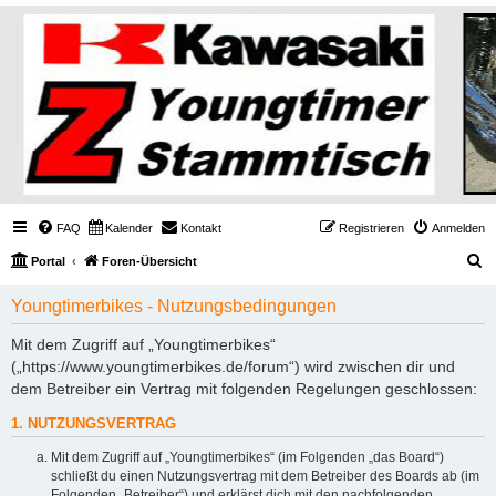
FAQ
Kalender
Kontakt
Registrieren
Anmelden
S
Portal
Foren-Übersicht
u
Youngtimerbikes - Nutzungsbedingungen
c
h
Mit dem Zugriff auf „Youngtimerbikes“
(„https://www.youngtimerbikes.de/forum“) wird zwischen dir und
e
dem Betreiber ein Vertrag mit folgenden Regelungen geschlossen:
1. NUTZUNGSVERTRAG
Mit dem Zugriff auf „Youngtimerbikes“ (im Folgenden „das Board“)
schließt du einen Nutzungsvertrag mit dem Betreiber des Boards ab (im
Folgenden „Betreiber“) und erklärst dich mit den nachfolgenden