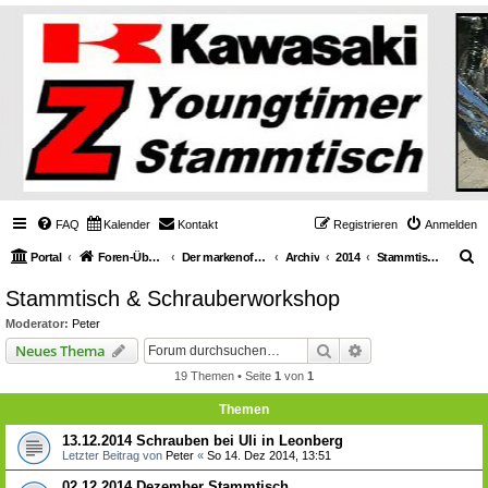
FAQ
Kalender
Kontakt
Registrieren
Anmelden
S
Portal
Foren-Übersicht
Der markenoffene Z-Stammtisch für Youngtimerbiker
Archiv
2014
Stammtisch & Schrauberworkshop
u
Stammtisch & Schrauberworkshop
c
Moderator:
Peter
h
Suche
Erweiterte Suche
Neues Thema
e
19 Themen • Seite
1
von
1
Themen
13.12.2014 Schrauben bei Uli in Leonberg
Letzter Beitrag von
Peter
«
So 14. Dez 2014, 13:51
02.12.2014 Dezember Stammtisch