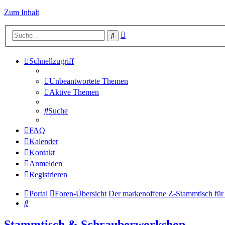
Zum Inhalt
Erweiterte
Suche
Suche
Schnellzugriff
Unbeantwortete Themen
Aktive Themen
Suche
FAQ
Kalender
Kontakt
Anmelden
Registrieren
Portal
Foren-Übersicht
Der markenoffene Z-Stammtisch für
Suche
Stammtisch & Schrauberworkshop