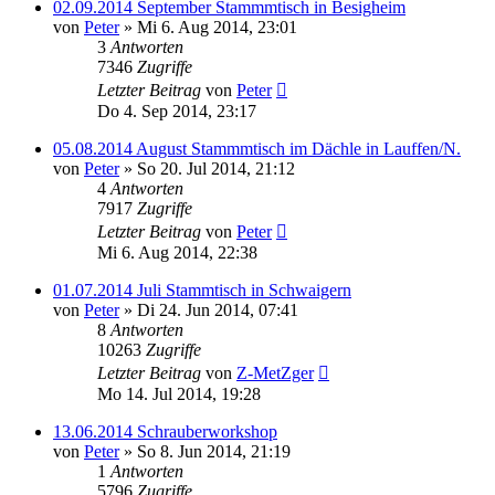
02.09.2014 September Stammmtisch in Besigheim
von
Peter
»
Mi 6. Aug 2014, 23:01
3
Antworten
7346
Zugriffe
Letzter Beitrag
von
Peter
Do 4. Sep 2014, 23:17
05.08.2014 August Stammmtisch im Dächle in Lauffen/N.
von
Peter
»
So 20. Jul 2014, 21:12
4
Antworten
7917
Zugriffe
Letzter Beitrag
von
Peter
Mi 6. Aug 2014, 22:38
01.07.2014 Juli Stammtisch in Schwaigern
von
Peter
»
Di 24. Jun 2014, 07:41
8
Antworten
10263
Zugriffe
Letzter Beitrag
von
Z-MetZger
Mo 14. Jul 2014, 19:28
13.06.2014 Schrauberworkshop
von
Peter
»
So 8. Jun 2014, 21:19
1
Antworten
5796
Zugriffe