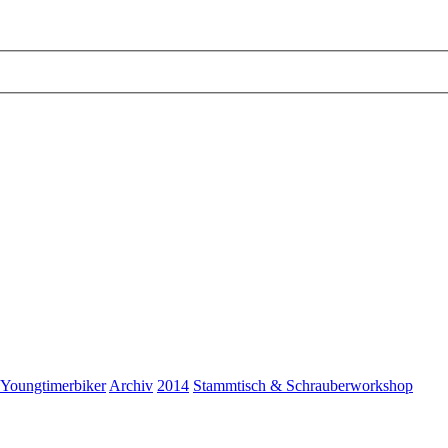
 Youngtimerbiker
Archiv
2014
Stammtisch & Schrauberworkshop