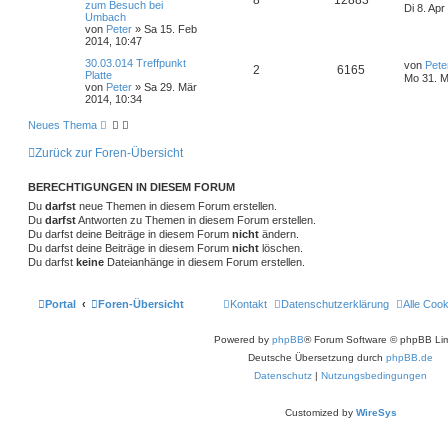
8
12883
r
f
e
zum Besuch bei
w
r
B
n
a
Di 8. Apr
t
Umbach
e
g
n
u
t
f
z
von
Peter
»
Sa 15. Feb
i
o
i
t
2014, 10:47
t
t
g
e
e
e
r
r
f
L
30.03.014 Treffpunkt
r
von
Pete
a
A
Z
2
6165
e
Platte
w
r
B
n
g
Mo 31. M
t
f
t
von
Peter
»
Sa 29. Mär
e
n
u
z
2014, 10:34
i
o
i
e
e
t
t
t
g
e
r
Neues Thema
r
f
r
n
a
w
r
B
g
Zurück zur Foren-Übersicht
t
f
e
i
o
i
e
e
t
BERECHTIGUNGEN IN DIESEM FORUM
r
r
f
Du
darfst
neue Themen in diesem Forum erstellen.
n
a
g
Du
darfst
Antworten zu Themen in diesem Forum erstellen.
t
f
Du darfst deine Beiträge in diesem Forum
nicht
ändern.
Du darfst deine Beiträge in diesem Forum
nicht
löschen.
e
e
Du darfst
keine
Dateianhänge in diesem Forum erstellen.
n
Portal
Foren-Übersicht
Kontakt
Datenschutzerklärung
Alle Coo
Powered by
phpBB
® Forum Software © phpBB Lim
Deutsche Übersetzung durch
phpBB.de
Datenschutz
|
Nutzungsbedingungen
Customized by
WireSys