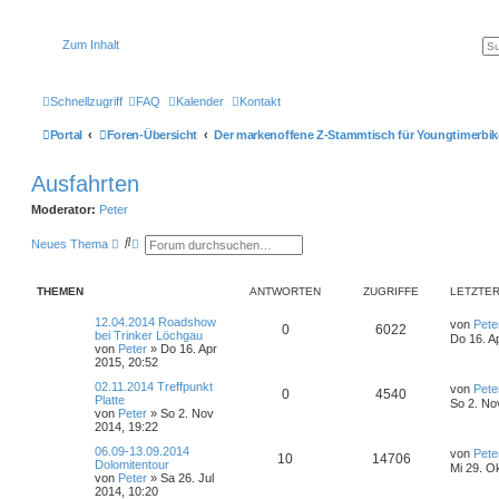
Zum Inhalt
Schnellzugriff
FAQ
Kalender
Kontakt
Portal
Foren-Übersicht
Der markenoffene Z-Stammtisch für Youngtimerbik
Ausfahrten
Moderator:
Peter
S
E
Neues Thema
u
r
c
w
h
e
THEMEN
ANTWORTEN
ZUGRIFFE
LETZTER
e
i
t
e
L
12.04.2014 Roadshow
von
Pete
A
Z
0
6022
r
e
bei Trinker Löchgau
Do 16. A
t
t
von
Peter
»
Do 16. Apr
n
u
e
z
2015, 20:52
S
t
t
g
L
02.11.2014 Treffpunkt
u
e
von
Pete
A
Z
0
4540
e
Platte
c
r
So 2. No
t
von
Peter
»
So 2. Nov
h
w
r
B
n
u
z
2014, 19:22
e
e
t
i
o
i
t
g
L
06.09-13.09.2014
e
von
Pete
t
A
Z
10
14706
e
Dolomitentour
r
r
Mi 29. O
r
f
t
von
Peter
»
Sa 26. Jul
w
r
B
a
n
u
z
2014, 10:20
e
g