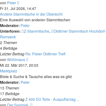
Neuester
von
Peter
Beitrag
Fr 31. Jul 2026, 14:47
Andere Stammtische in der Übersicht
Eine Auswahl von anderen Stammtischen
Moderator:
Peter
Unterforen:
Z-Stammtische
,
Oldtimer Stammtisch Hochdorf-
Remseck
2
Themen
4
Beiträge
Letzter Beitrag
Re: Freier Oldtimer Treff
Neuester
von
Wühlmaus
Beitrag
Mi 22. Mär 2017, 20:03
Marktplatz
Biete & Suche & Tausche alles was es gibt
Moderator:
Peter
13
Themen
17
Beiträge
Letzter Beitrag
Z 400 D3 Teile - Auspuffanlag…
Neuester
von
Der SemmeL