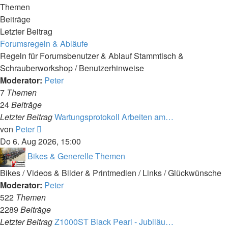
Themen
Beiträge
Letzter Beitrag
Forumsregeln & Abläufe
Regeln für Forumsbenutzer & Ablauf Stammtisch &
Schrauberworkshop / Benutzerhinweise
Moderator:
Peter
7
Themen
24
Beiträge
Letzter Beitrag
Wartungsprotokoll Arbeiten am…
Neuester
von
Peter
Beitrag
Do 6. Aug 2026, 15:00
Bikes & Generelle Themen
Bikes / Videos & Bilder & Printmedien / Links / Glückwünsche
Moderator:
Peter
522
Themen
2289
Beiträge
Letzter Beitrag
Z1000ST Black Pearl - Jubiläu…