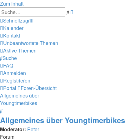
Zum Inhalt
Erweiterte
Suche
Suche
Schnellzugriff
Kalender
Kontakt
Unbeantwortete Themen
Aktive Themen
Suche
FAQ
Anmelden
Registrieren
Portal
Foren-Übersicht
Allgemeines über
Youngtimerbikes
Suche
Allgemeines über Youngtimerbikes
Moderator:
Peter
Forum