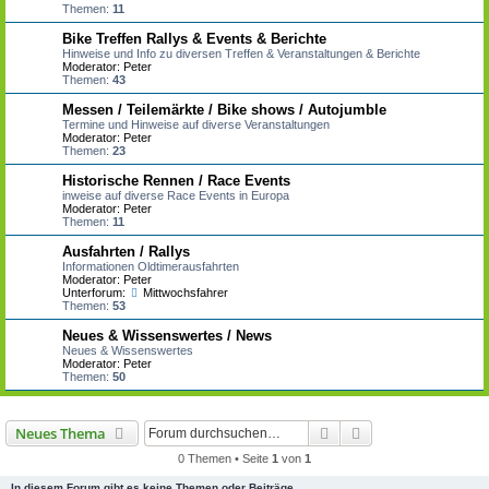
Themen:
11
Bike Treffen Rallys & Events & Berichte
Hinweise und Info zu diversen Treffen & Veranstaltungen & Berichte
Moderator:
Peter
Themen:
43
Messen / Teilemärkte / Bike shows / Autojumble
Termine und Hinweise auf diverse Veranstaltungen
Moderator:
Peter
Themen:
23
Historische Rennen / Race Events
inweise auf diverse Race Events in Europa
Moderator:
Peter
Themen:
11
Ausfahrten / Rallys
Informationen Oldtimerausfahrten
Moderator:
Peter
Unterforum:
Mittwochsfahrer
Themen:
53
Neues & Wissenswertes / News
Neues & Wissenswertes
Moderator:
Peter
Themen:
50
Suche
Erweiterte Suche
Neues Thema
0 Themen • Seite
1
von
1
In diesem Forum gibt es keine Themen oder Beiträge.