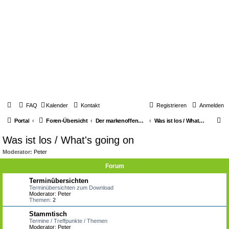
FAQ
Kalender
Kontakt
Registrieren
Anmelden
S
Portal
Foren-Übersicht
Der markenoffene Z-Stammtisch für Youngtimerbiker
Was ist los / What's going on
u
Was ist los / What's going on
c
Moderator:
Peter
h
Forum
e
Terminübersichten
Terminübersichten zum Download
Moderator:
Peter
Themen:
2
Stammtisch
Termine / Treffpunkte / Themen
Moderator:
Peter