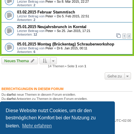
Letzter Beitrag von
Peter
«
So 8. Mär 2015, 22:27
Antworten:
2
03.02.2015 Februar Stammtisch
Letzter Beitrag von
Peter
«
Do 5. Feb 2015, 22:51
Antworten:
2
25.01.2015 Neujahrsbrunch in Korntal
Letzter Beitrag von
Peter
«
So 25. Jan 2015, 17:21
Antworten:
12
1
2
05.01.2015 Montag (Brückentag) Schrauberworkshop
Letzter Beitrag von
Peter
«
Di 6. Jan 2015, 00:11
Antworten:
6
Neues Thema
14 Themen • Seite
1
von
1
Gehe zu
BERECHTIGUNGEN IN DIESEM FORUM
Du
darfst
neue Themen in diesem Forum erstellen.
Du
darfst
Antworten zu Themen in diesem Forum erstellen.
Du darfst deine Beiträge in diesem Forum
nicht
ändern.
Du darfst deine Beiträge in diesem Forum
nicht
löschen.
Diese Website nutzt Cookies, um dir den
Du darfst
keine
Dateianhänge in diesem Forum erstellen.
bestmöglichen Komfort bei der Nutzung zu
Portal
Foren-Übersicht
Alle Zeiten sind
UTC+02:00
bieten.
Mehr erfahren
Powered by
phpBB
® Forum Software © phpBB Limited