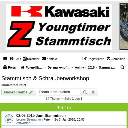
FAQ
Kalender
Kontakt
Registrieren
Anmelden
S
Portal
Foren-Übersicht
Der markenoffene Z-Stammtisch für Youngtimerbiker
Archiv
2015
Stammtisch & Schrauberworkshop
u
Stammtisch & Schrauberworkshop
c
Moderator:
Peter
h
Suche
Erweiterte Suche
Neues Thema
e
14 Themen • Seite
1
von
1
Themen
02.06.2015 Juni Stammtisch
Letzter Beitrag von
Peter
«
So 3. Jan 2016, 20:03
Antworten:
1