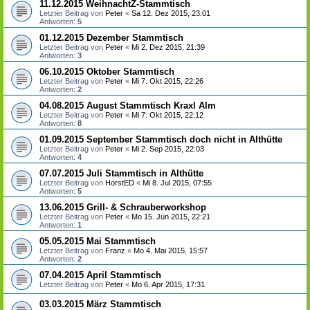
11.12.2015 WeihnachtZ-Stammtisch
Letzter Beitrag von
Peter
«
Sa 12. Dez 2015, 23:01
Antworten:
5
01.12.2015 Dezember Stammtisch
Letzter Beitrag von
Peter
«
Mi 2. Dez 2015, 21:39
Antworten:
3
06.10.2015 Oktober Stammtisch
Letzter Beitrag von
Peter
«
Mi 7. Okt 2015, 22:26
Antworten:
2
04.08.2015 August Stammtisch Kraxl Alm
Letzter Beitrag von
Peter
«
Mi 7. Okt 2015, 22:12
Antworten:
8
01.09.2015 September Stammtisch doch nicht in Althütte
Letzter Beitrag von
Peter
«
Mi 2. Sep 2015, 22:03
Antworten:
4
07.07.2015 Juli Stammtisch in Althütte
Letzter Beitrag von
HorstED
«
Mi 8. Jul 2015, 07:55
Antworten:
5
13.06.2015 Grill- & Schrauberworkshop
Letzter Beitrag von
Peter
«
Mo 15. Jun 2015, 22:21
Antworten:
1
05.05.2015 Mai Stammtisch
Letzter Beitrag von
Franz
«
Mo 4. Mai 2015, 15:57
Antworten:
2
07.04.2015 April Stammtisch
Letzter Beitrag von
Peter
«
Mo 6. Apr 2015, 17:31
03.03.2015 März Stammtisch