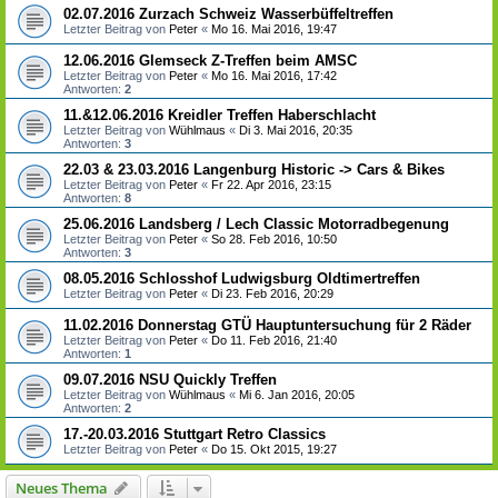
02.07.2016 Zurzach Schweiz Wasserbüffeltreffen
Letzter Beitrag von
Peter
«
Mo 16. Mai 2016, 19:47
12.06.2016 Glemseck Z-Treffen beim AMSC
Letzter Beitrag von
Peter
«
Mo 16. Mai 2016, 17:42
Antworten:
2
11.&12.06.2016 Kreidler Treffen Haberschlacht
Letzter Beitrag von
Wühlmaus
«
Di 3. Mai 2016, 20:35
Antworten:
3
22.03 & 23.03.2016 Langenburg Historic -> Cars & Bikes
Letzter Beitrag von
Peter
«
Fr 22. Apr 2016, 23:15
Antworten:
8
25.06.2016 Landsberg / Lech Classic Motorradbegenung
Letzter Beitrag von
Peter
«
So 28. Feb 2016, 10:50
Antworten:
3
08.05.2016 Schlosshof Ludwigsburg Oldtimertreffen
Letzter Beitrag von
Peter
«
Di 23. Feb 2016, 20:29
11.02.2016 Donnerstag GTÜ Hauptuntersuchung für 2 Räder
Letzter Beitrag von
Peter
«
Do 11. Feb 2016, 21:40
Antworten:
1
09.07.2016 NSU Quickly Treffen
Letzter Beitrag von
Wühlmaus
«
Mi 6. Jan 2016, 20:05
Antworten:
2
17.-20.03.2016 Stuttgart Retro Classics
Letzter Beitrag von
Peter
«
Do 15. Okt 2015, 19:27
Neues Thema