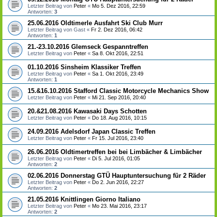
Letzter Beitrag von
Peter
«
Mo 5. Dez 2016, 22:59
Antworten:
3
25.06.2016 Oldtimerle Ausfahrt Ski Club Murr
Letzter Beitrag von
Gast
«
Fr 2. Dez 2016, 06:42
Antworten:
1
21.-23.10.2016 Glemseck Gespanntreffen
Letzter Beitrag von
Peter
«
Sa 8. Okt 2016, 22:51
01.10.2016 Sinsheim Klassiker Treffen
Letzter Beitrag von
Peter
«
Sa 1. Okt 2016, 23:49
Antworten:
1
15.&16.10.2016 Stafford Classic Motorcycle Mechanics Show
Letzter Beitrag von
Peter
«
Mi 21. Sep 2016, 20:40
20.&21.08.2016 Kawasaki Days Schotten
Letzter Beitrag von
Peter
«
Do 18. Aug 2016, 10:15
24.09.2016 Adelsdorf Japan Classic Treffen
Letzter Beitrag von
Peter
«
Fr 15. Jul 2016, 23:40
26.06.2016 Oldtimertreffen bei bei Limbächer & Limbächer
Letzter Beitrag von
Peter
«
Di 5. Jul 2016, 01:05
Antworten:
2
02.06.2016 Donnerstag GTÜ Hauptuntersuchung für 2 Räder
Letzter Beitrag von
Peter
«
Do 2. Jun 2016, 22:27
Antworten:
2
21.05.2016 Knittlingen Giorno Italiano
Letzter Beitrag von
Peter
«
Mo 23. Mai 2016, 23:17
Antworten:
2