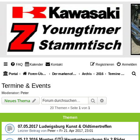
FAQ
Kalender
Kontakt
Registrieren
Anmelden
S
Portal
Foren-Übersicht
Der markenoffene Z-Stammtisch für Youngtimerbiker
Archiv
2016
Termine & Events
u
Termine & Events
c
Moderator:
Peter
h
Suche
Erweiterte Suche
Neues Thema
e
20 Themen • Seite
1
von
1
Themen
07.05.2017 Ludwigsburg Kunst & Oldtimertreffen
Letzter Beitrag von
Peter
«
Fr 21. Apr 2017, 23:01
05.12.2016 Montag GTÜ Hauptuntersuchung für 2 Räder