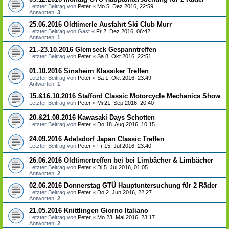
Letzter Beitrag von
Peter
«
Mo 5. Dez 2016, 22:59
Antworten:
3
25.06.2016 Oldtimerle Ausfahrt Ski Club Murr
Letzter Beitrag von
Gast
«
Fr 2. Dez 2016, 06:42
Antworten:
1
21.-23.10.2016 Glemseck Gespanntreffen
Letzter Beitrag von
Peter
«
Sa 8. Okt 2016, 22:51
01.10.2016 Sinsheim Klassiker Treffen
Letzter Beitrag von
Peter
«
Sa 1. Okt 2016, 23:49
Antworten:
1
15.&16.10.2016 Stafford Classic Motorcycle Mechanics Show
Letzter Beitrag von
Peter
«
Mi 21. Sep 2016, 20:40
20.&21.08.2016 Kawasaki Days Schotten
Letzter Beitrag von
Peter
«
Do 18. Aug 2016, 10:15
24.09.2016 Adelsdorf Japan Classic Treffen
Letzter Beitrag von
Peter
«
Fr 15. Jul 2016, 23:40
26.06.2016 Oldtimertreffen bei bei Limbächer & Limbächer
Letzter Beitrag von
Peter
«
Di 5. Jul 2016, 01:05
Antworten:
2
02.06.2016 Donnerstag GTÜ Hauptuntersuchung für 2 Räder
Letzter Beitrag von
Peter
«
Do 2. Jun 2016, 22:27
Antworten:
2
21.05.2016 Knittlingen Giorno Italiano
Letzter Beitrag von
Peter
«
Mo 23. Mai 2016, 23:17
Antworten:
2