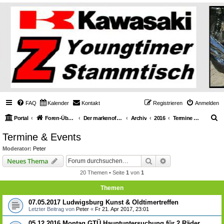
FAQ
Kalender
Kontakt
Registrieren
Anmelden
S
Portal
Foren-Übersicht
Der markenoffene Z-Stammtisch für Youngtimerbiker
Archiv
2016
Termine & Events
u
Termine & Events
c
Moderator:
Peter
h
Suche
Erweiterte Suche
Neues Thema
e
20 Themen • Seite
1
von
1
Themen
07.05.2017 Ludwigsburg Kunst & Oldtimertreffen
Letzter Beitrag von
Peter
«
Fr 21. Apr 2017, 23:01
05.12.2016 Montag GTÜ Hauptuntersuchung für 2 Räder