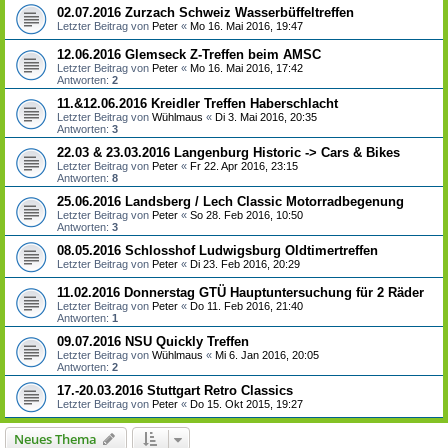
02.07.2016 Zurzach Schweiz Wasserbüffeltreffen
Letzter Beitrag von
Peter
«
Mo 16. Mai 2016, 19:47
12.06.2016 Glemseck Z-Treffen beim AMSC
Letzter Beitrag von
Peter
«
Mo 16. Mai 2016, 17:42
Antworten:
2
11.&12.06.2016 Kreidler Treffen Haberschlacht
Letzter Beitrag von
Wühlmaus
«
Di 3. Mai 2016, 20:35
Antworten:
3
22.03 & 23.03.2016 Langenburg Historic -> Cars & Bikes
Letzter Beitrag von
Peter
«
Fr 22. Apr 2016, 23:15
Antworten:
8
25.06.2016 Landsberg / Lech Classic Motorradbegenung
Letzter Beitrag von
Peter
«
So 28. Feb 2016, 10:50
Antworten:
3
08.05.2016 Schlosshof Ludwigsburg Oldtimertreffen
Letzter Beitrag von
Peter
«
Di 23. Feb 2016, 20:29
11.02.2016 Donnerstag GTÜ Hauptuntersuchung für 2 Räder
Letzter Beitrag von
Peter
«
Do 11. Feb 2016, 21:40
Antworten:
1
09.07.2016 NSU Quickly Treffen
Letzter Beitrag von
Wühlmaus
«
Mi 6. Jan 2016, 20:05
Antworten:
2
17.-20.03.2016 Stuttgart Retro Classics
Letzter Beitrag von
Peter
«
Do 15. Okt 2015, 19:27
Neues Thema