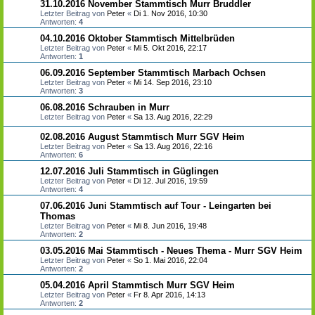
31.10.2016 November Stammtisch Murr Bruddler
Letzter Beitrag von
Peter
«
Di 1. Nov 2016, 10:30
Antworten:
4
04.10.2016 Oktober Stammtisch Mittelbrüden
Letzter Beitrag von
Peter
«
Mi 5. Okt 2016, 22:17
Antworten:
1
06.09.2016 September Stammtisch Marbach Ochsen
Letzter Beitrag von
Peter
«
Mi 14. Sep 2016, 23:10
Antworten:
3
06.08.2016 Schrauben in Murr
Letzter Beitrag von
Peter
«
Sa 13. Aug 2016, 22:29
02.08.2016 August Stammtisch Murr SGV Heim
Letzter Beitrag von
Peter
«
Sa 13. Aug 2016, 22:16
Antworten:
6
12.07.2016 Juli Stammtisch in Güglingen
Letzter Beitrag von
Peter
«
Di 12. Jul 2016, 19:59
Antworten:
4
07.06.2016 Juni Stammtisch auf Tour - Leingarten bei
Thomas
Letzter Beitrag von
Peter
«
Mi 8. Jun 2016, 19:48
Antworten:
2
03.05.2016 Mai Stammtisch - Neues Thema - Murr SGV Heim
Letzter Beitrag von
Peter
«
So 1. Mai 2016, 22:04
Antworten:
2
05.04.2016 April Stammtisch Murr SGV Heim
Letzter Beitrag von
Peter
«
Fr 8. Apr 2016, 14:13
Antworten:
2