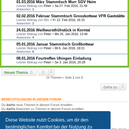
01.03.2016 März Stammtisch Murr SGV Heim
Letzter Beitrag von
Peter
«
Sa 27. Feb 2016, 21:48
Antworten:
1
02.02.2016 Februar Stammtisch Grossbottwar VFR Gaststätte
Letzter Beitrag von
WG
«
Fr 12. Feb 2016, 16:15
Antworten:
2
24.01.2016 Weißwurstfrühstück in Korntal
Letzter Beitrag von
Peter
«
Mo 25. Jan 2016, 13:46
Antworten:
4
05.01.2016 Januar Stammtisch Großbottwar
Letzter Beitrag von
Peter
«
Mi 6. Jan 2016, 18:21
Antworten:
6
08.01.2016 Fourtreffen Uhingen Einladung
Letzter Beitrag von
Peter
«
So 3. Jan 2016, 20:28
Neues Thema
15 Themen • Seite
1
von
1
Gehe zu
BERECHTIGUNGEN IN DIESEM FORUM
Du
darfst
neue Themen in diesem Forum erstellen.
Du
darfst
Antworten zu Themen in diesem Forum erstellen.
Du darfst deine Beiträge in diesem Forum
nicht
ändern.
Du darfst deine Beiträge in diesem Forum
nicht
löschen.
Diese Website nutzt Cookies, um dir den
Du darfst
keine
Dateianhänge in diesem Forum erstellen.
bestmöglichen Komfort bei der Nutzung zu