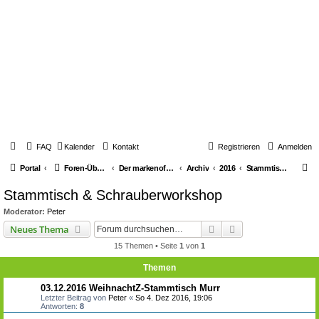
FAQ
Kalender
Kontakt
Registrieren
Anmelden
S
Portal
Foren-Übersicht
Der markenoffene Z-Stammtisch für Youngtimerbiker
Archiv
2016
Stammtisch & Schrauberworkshop
u
Stammtisch & Schrauberworkshop
c
Moderator:
Peter
h
Suche
Erweiterte Suche
Neues Thema
e
15 Themen • Seite
1
von
1
Themen
03.12.2016 WeihnachtZ-Stammtisch Murr
Letzter Beitrag von
Peter
«
So 4. Dez 2016, 19:06
Antworten:
8