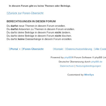
a
e
c
w
g
i
h
e
g
e
r
In diesem Forum gibt es keine Themen oder Beiträge.
t
e
i
r
t
e
n
ä
Zurück zur Foren-Übersicht
a
e
g
r
g
t
BERECHTIGUNGEN IN DIESEM FORUM
e
e
S
Du
darfst
neue Themen in diesem Forum erstellen.
u
Du
darfst
Antworten zu Themen in diesem Forum erstellen.
c
Du darfst deine Beiträge in diesem Forum
nicht
ändern.
h
Du darfst deine Beiträge in diesem Forum
nicht
löschen.
e
Du darfst
keine
Dateianhänge in diesem Forum erstellen.
Portal
Foren-Übersicht
Kontakt
Datenschutzerklärung
Alle Coo
Powered by
phpBB
® Forum Software © phpBB Lim
Deutsche Übersetzung durch
phpBB.de
Datenschutz
|
Nutzungsbedingungen
Customized by
WireSys