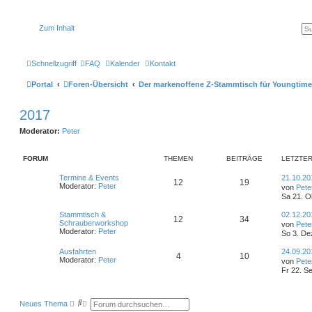
Zum Inhalt
Schnellzugriff
FAQ
Kalender
Kontakt
Portal
Foren-Übersicht
Der markenoffene Z-Stammtisch für Youngtime
2017
Moderator:
Peter
FORUM
THEMEN
BEITRÄGE
LETZTER
L
Termine & Events
21.10.20
T
B
12
19
e
Moderator:
Peter
von
Pete
t
Sa 21. O
h
e
z
t
L
Stammtisch &
02.12.2
e
i
T
B
12
34
e
e
Schrauberworkshop
von
Pete
r
t
Moderator:
Peter
So 3. De
m
t
B
h
e
z
e
t
L
Ausfahrten
24.09.20
i
e
r
e
i
T
B
4
10
e
e
Moderator:
Peter
t
von
Pete
r
t
r
Fr 22. S
n
ä
m
t
B
h
e
z
a
e
t
g
i
g
e
r
e
i
e
t
r
S
E
Neues Thema
r
e
n
ä
m
t
B
u
r