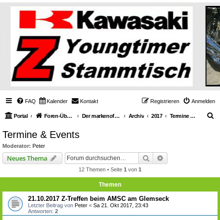
FAQ
Kalender
Kontakt
Registrieren
Anmelden
S
Portal
Foren-Übersicht
Der markenoffene Z-Stammtisch für Youngtimerbiker
Archiv
2017
Termine & Events
u
Termine & Events
c
Moderator:
Peter
h
Suche
Erweiterte Suche
Neues Thema
e
12 Themen • Seite
1
von
1
Themen
21.10.2017 Z-Treffen beim AMSC am Glemseck
Letzter Beitrag von
Peter
«
Sa 21. Okt 2017, 23:43
Antworten:
2