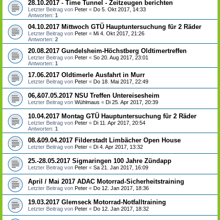
28.10.2017 - Time Tunnel - Zeitzeugen berichten
Letzter Beitrag von
Peter
«
Do 5. Okt 2017, 14:33
Antworten:
1
04.10.2017 Mittwoch GTÜ Hauptuntersuchung für 2 Räder
Letzter Beitrag von
Peter
«
Mi 4. Okt 2017, 21:26
Antworten:
2
20.08.2017 Gundelsheim-Höchstberg Oldtimertreffen
Letzter Beitrag von
Peter
«
So 20. Aug 2017, 23:01
Antworten:
1
17.06.2017 Oldtimerle Ausfahrt in Murr
Letzter Beitrag von
Peter
«
Do 18. Mai 2017, 22:49
06,&07.05.2017 NSU Treffen Untereisesheim
Letzter Beitrag von
Wühlmaus
«
Di 25. Apr 2017, 20:39
10.04.2017 Montag GTÜ Hauptuntersuchung für 2 Räder
Letzter Beitrag von
Peter
«
Di 11. Apr 2017, 20:54
Antworten:
1
08.&09.04.2017 Filderstadt Limbächer Open House
Letzter Beitrag von
Peter
«
Di 4. Apr 2017, 13:32
25.-28.05.2017 Sigmaringen 100 Jahre Zündapp
Letzter Beitrag von
Peter
«
Sa 21. Jan 2017, 16:09
April / Mai 2017 ADAC Motorrad-Sicherheitstraining
Letzter Beitrag von
Peter
«
Do 12. Jan 2017, 18:36
19.03.2017 Glemseck Motorrad-Notfalltraining
Letzter Beitrag von
Peter
«
Do 12. Jan 2017, 18:32