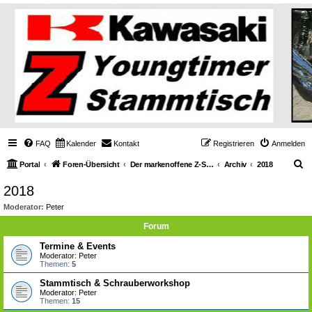
FAQ
Kalender
Kontakt
Registrieren
Anmelden
S
Portal
Foren-Übersicht
Der markenoffene Z-Stammtisch für Youngtimerbiker
Archiv
2018
u
2018
c
Moderator:
Peter
h
Forum
e
Termine & Events
Moderator:
Peter
Themen:
5
Stammtisch & Schrauberworkshop
Moderator:
Peter
Themen:
15