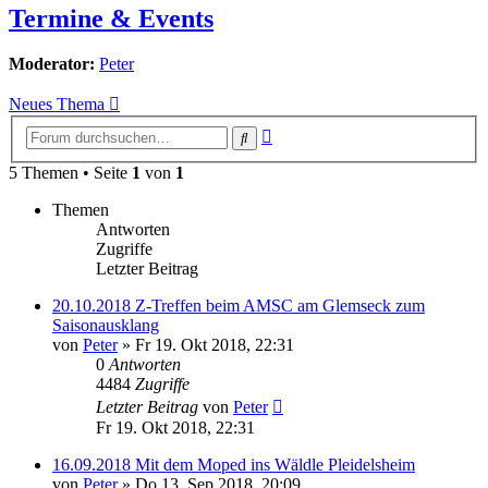
Termine & Events
Moderator:
Peter
Neues Thema
Erweiterte
Suche
Suche
5 Themen • Seite
1
von
1
Themen
Antworten
Zugriffe
Letzter Beitrag
20.10.2018 Z-Treffen beim AMSC am Glemseck zum
Saisonausklang
von
Peter
»
Fr 19. Okt 2018, 22:31
0
Antworten
4484
Zugriffe
Letzter Beitrag
von
Peter
Fr 19. Okt 2018, 22:31
16.09.2018 Mit dem Moped ins Wäldle Pleidelsheim
von
Peter
»
Do 13. Sep 2018, 20:09