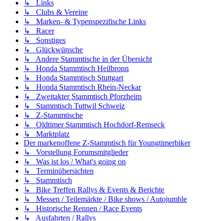
↳ Links
↳ Clubs & Vereine
↳ Marken- & Typenspezifische Links
↳ Racer
↳ Sonstiges
↳ Glückwünsche
↳ Andere Stammtische in der Übersicht
↳ Honda Stammtisch Heilbronn
↳ Honda Stammtisch Stuttgart
↳ Honda Stammtisch Rhein-Neckar
↳ Zweitakter Stammtisch Pforzheim
↳ Stammtisch Tuttwil Schweiz
↳ Z-Stammtische
↳ Oldtimer Stammtisch Hochdorf-Remseck
↳ Marktplatz
Der markenoffene Z-Stammtisch für Youngtimerbiker
↳ Vorstellung Forumsmitglieder
↳ Was ist los / What's going on
↳ Terminübersichten
↳ Stammtisch
↳ Bike Treffen Rallys & Events & Berichte
↳ Messen / Teilemärkte / Bike shows / Autojumble
↳ Historische Rennen / Race Events
↳ Ausfahrten / Rallys