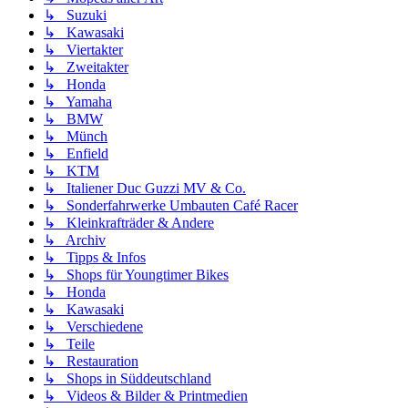
↳ Suzuki
↳ Kawasaki
↳ Viertakter
↳ Zweitakter
↳ Honda
↳ Yamaha
↳ BMW
↳ Münch
↳ Enfield
↳ KTM
↳ Italiener Duc Guzzi MV & Co.
↳ Sonderfahrwerke Umbauten Café Racer
↳ Kleinkrafträder & Andere
↳ Archiv
↳ Tipps & Infos
↳ Shops für Youngtimer Bikes
↳ Honda
↳ Kawasaki
↳ Verschiedene
↳ Teile
↳ Restauration
↳ Shops in Süddeutschland
↳ Videos & Bilder & Printmedien