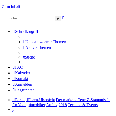
Zum Inhalt
Erweiterte
Suche
Suche
Schnellzugriff
Unbeantwortete Themen
Aktive Themen
Suche
FAQ
Kalender
Kontakt
Anmelden
Registrieren
Portal
Foren-Übersicht
Der markenoffene Z-Stammtisch
für Youngtimerbiker
Archiv
2018
Termine & Events
Suche