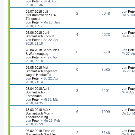
t
f
z
von
Peter
»
Sa 4. Aug
e
t
2018, 22:36
i
o
i
t
g
e
e
e
t
L
03.07.2018 Juli
von
Pete
r
r
A
Z
2
5048
r
f
e
Grillstammtisch SHA-
Do 5. Ju
w
r
B
n
a
t
Tüngental
e
g
n
u
t
f
z
von
Peter
»
Mo 18. Jun
i
o
i
t
2018, 11:12
t
t
g
e
e
e
r
r
f
L
05.06.2018 Juni
von
Pete
r
a
A
Z
4
6623
e
Stammtisch Korntal
So 10. J
w
r
B
n
g
t
f
t
von
Peter
»
So 22. Apr
e
n
u
z
2018, 21:18
i
o
i
e
e
t
t
t
g
L
28.04.2018 Schräubles-
von
Pete
e
r
A
Z
0
3770
r
f
e
& Werkzeugtag
Fr 27. A
r
n
a
t
von
Peter
»
Fr 27. Apr
w
r
B
g
n
u
t
f
z
2018, 09:18
e
t
i
o
i
t
g
L
05.05.2018 Mai
von
Pete
e
e
e
t
A
Z
0
3585
e
Stammtisch abgesagt
So 22. A
r
r
r
f
t
wegen HocketZe
w
r
B
n
a
n
u
z
von
Peter
»
So 22. Apr
e
g
t
f
t
2018, 21:14
i
o
i
t
g
e
t
L
03.04.2018 April
von
Pete
e
e
r
r
A
Z
3
6201
r
f
e
Stammtisch -
Mi 4. Apr
w
r
B
a
t
Fornsbach
e
n
g
n
u
t
f
z
von
Peter
»
Mi 28. Mär
i
o
i
t
2018, 14:35
t
t
g
e
e
e
r
r
f
L
13.03.2018 März
von
Pete
r
a
A
Z
6
7999
e
Stammtisch Murr -
Do 15. M
w
r
B
n
g
t
f
t
Theorieprüfung
e
n
u
z
von
Peter
»
Mo 19. Feb
i
o
i
e
e
t
2018, 19:59
t
t
g
e
r
r
f
L
06.02.2018 Februar
von
Pete
r
n
a
A
Z
2
5146
e
Stammtisch Bruddler
Do 8. Fe
w
r
B