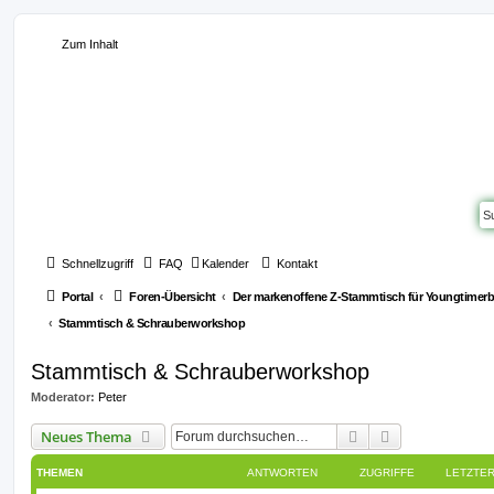
Zum Inhalt
Schnellzugriff
FAQ
Kalender
Kontakt
Portal
Foren-Übersicht
Der markenoffene Z-Stammtisch für Youngtimerb
Stammtisch & Schrauberworkshop
Stammtisch & Schrauberworkshop
Moderator:
Peter
Suche
Erweiterte Suc
Neues Thema
THEMEN
ANTWORTEN
ZUGRIFFE
LETZTER