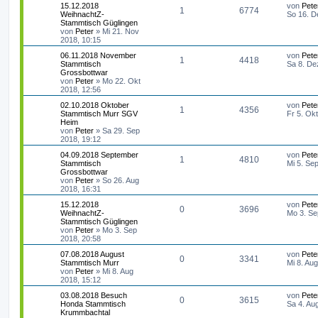
L
15.12.2018
von
Pete
A
Z
1
6774
e
WeihnachtZ-
So 16. D
t
Stammtisch Güglingen
n
u
z
von
Peter
»
Mi 21. Nov
t
2018, 10:15
t
g
e
L
06.11.2018 November
von
Pete
r
A
Z
1
4418
e
Stammtisch
Sa 8. De
w
r
B
t
Grossbottwar
e
n
u
z
von
Peter
»
Mo 22. Okt
i
o
i
t
2018, 12:56
t
t
g
e
r
r
f
L
02.10.2018 Oktober
von
Pete
r
a
A
Z
1
4356
e
Stammtisch Murr SGV
Fr 5. Ok
w
r
B
g
t
f
t
Heim
e
n
u
z
von
Peter
»
Sa 29. Sep
i
o
i
e
e
t
2018, 19:12
t
t
g
e
r
r
f
L
04.09.2018 September
von
Pete
r
n
a
A
Z
1
4810
e
Stammtisch
Mi 5. Se
w
r
B
g
t
f
t
Grossbottwar
e
n
u
z
von
Peter
»
So 26. Aug
i
o
i
e
e
t
2018, 16:31
t
t
g
e
r
r
f
L
15.12.2018
von
Pete
r
n
a
A
Z
0
3696
e
WeihnachtZ-
Mo 3. Se
w
r
B
g
t
f
t
Stammtisch Güglingen
e
n
u
z
von
Peter
»
Mo 3. Sep
i
o
i
e
e
t
2018, 20:58
t
t
g
e
r
r
f
L
07.08.2018 August
von
Pete
r
n
a
A
Z
0
3341
e
Stammtisch Murr
Mi 8. Au
w
r
B
g
t
f
t
von
Peter
»
Mi 8. Aug
e
n
u
z
2018, 15:12
i
o
i
e
e
t
t
t
g
L
03.08.2018 Besuch
von
Pete
e
r
A
Z
0
3615
r
f
e
Honda Stammtisch
Sa 4. Au
r
n
a
t
Krummbachtal
w
r
B
g
n
u