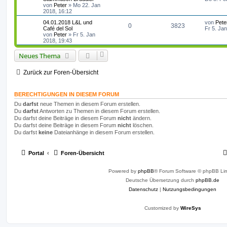
g
t
f
t
von
Peter
»
Mo 22. Jan
e
n
u
z
2018, 16:12
i
o
i
e
e
t
t
t
g
L
04.01.2018 L&L und
von
Pete
e
r
A
Z
0
3823
r
f
e
Café del Sol
Fr 5. Ja
r
n
a
t
von
Peter
»
Fr 5. Jan
w
r
B
g
n
u
t
f
z
2018, 19:43
e
t
i
o
i
t
g
e
e
e
t
Neues Thema
r
r
r
f
w
r
B
n
a
e
g
Zurück zur Foren-Übersicht
t
f
i
o
i
t
e
e
r
r
f
BERECHTIGUNGEN IN DIESEM FORUM
a
n
g
Du
darfst
neue Themen in diesem Forum erstellen.
t
f
Du
darfst
Antworten zu Themen in diesem Forum erstellen.
e
e
Du darfst deine Beiträge in diesem Forum
nicht
ändern.
Du darfst deine Beiträge in diesem Forum
nicht
löschen.
n
Du darfst
keine
Dateianhänge in diesem Forum erstellen.
Portal
Foren-Übersicht
Powered by
phpBB
® Forum Software © phpBB Lim
Deutsche Übersetzung durch
phpBB.de
Datenschutz
|
Nutzungsbedingungen
Customized by
WireSys