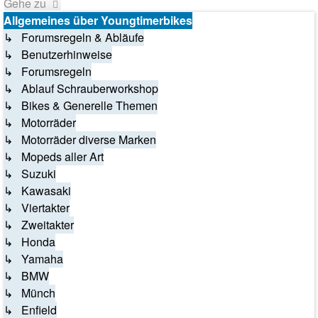
Gehe zu
Allgemeines über Youngtimerbikes
↳ Forumsregeln & Abläufe
↳ Benutzerhinweise
↳ Forumsregeln
↳ Ablauf Schrauberworkshop
↳ Bikes & Generelle Themen
↳ Motorräder
↳ Motorräder diverse Marken
↳ Mopeds aller Art
↳ Suzuki
↳ Kawasaki
↳ Viertakter
↳ Zweitakter
↳ Honda
↳ Yamaha
↳ BMW
↳ Münch
↳ Enfield