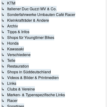
↳ KTM
↳ Italiener Duc Guzzi MV & Co.
↳ Sonderfahrwerke Umbauten Café Racer
↳ Kleinkrafträder & Andere
↳ Archiv
↳ Tipps & Infos
↳ Shops für Youngtimer Bikes
↳ Honda
↳ Kawasaki
↳ Verschiedene
↳ Teile
↳ Restauration
↳ Shops in Süddeutschland
↳ Videos & Bilder & Printmedien
↳ Links
↳ Clubs & Vereine
↳ Marken- & Typenspezifische Links
↳ Racer
↳ Sonstiges