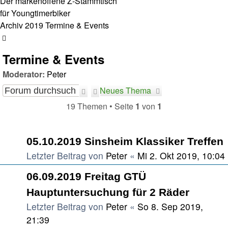
Der markenoffene Z-Stammtisch
für Youngtimerbiker
Archiv
2019
Termine & Events
Suche
Termine & Events
Moderator:
Peter
Neues Thema
Suche
Erweiterte
Suche
19 Themen • Seite
1
von
1
Themen
05.10.2019 Sinsheim Klassiker Treffen
Letzter Beitrag von
Peter
«
Mi 2. Okt 2019, 10:04
06.09.2019 Freitag GTÜ
Hauptuntersuchung für 2 Räder
Letzter Beitrag von
Peter
«
So 8. Sep 2019,
21:39