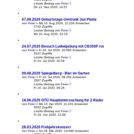
Letzter Beitrag
von
Peter
Do 12. Nov 2020, 14:57
07.08.2020 Geburtstags-Umtrunk Jan Platte
von
Peter
»
Mo 10. Aug 2020, 12:15
0
Antworten
2742
Zugriffe
Letzter Beitrag
von
Peter
Mo 10. Aug 2020, 12:15
24.07.2020 Besuch Ludwigsburg mit CB350F rot
von
Peter
»
Fr 24. Jul 2020, 20:58
0
Antworten
3107
Zugriffe
Letzter Beitrag
von
Peter
Fr 24. Jul 2020, 20:58
09.08.2020 Spiegelberg - Bier im Garten
von
Peter
»
Fr 10. Jul 2020, 08:26
0
Antworten
2607
Zugriffe
Letzter Beitrag
von
Peter
Fr 10. Jul 2020, 08:26
18.06.2020 GTÜ Hauptuntersuchung für 2 Räder
von
Peter
»
Mo 13. Apr 2020, 11:10
1
Antworten
5552
Zugriffe
Letzter Beitrag
von
Peter
Fr 19. Jun 2020, 12:06
28.03.2020 Frühjahrskonzert
von
Peter
»
So 29. Mär 2020, 13:08
0
Antworten