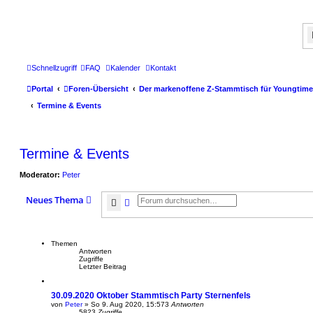
Schnellzugriff
FAQ
Kalender
Kontakt
Portal
Foren-Übersicht
Der markenoffene Z-Stammtisch für Youngtime
Termine & Events
Termine & Events
Moderator:
Peter
Neues Thema
Suche
Erweiterte Suche
Themen
Antworten
Zugriffe
Letzter Beitrag
30.09.2020 Oktober Stammtisch Party Sternenfels
von
Peter
»
So 9. Aug 2020, 15:57
3
Antworten
5823
Zugriffe