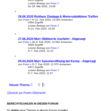
4231
Zugriffe
Letzter Beitrag
von
Peter
So 29. Mär 2020, 13:08
28.06.2020 Reitham Zündapp & Motorradoldtimer Treffen
von
Peter
»
Fr 21. Feb 2020, 15:50
0
Antworten
4594
Zugriffe
Letzter Beitrag
von
Peter
Fr 21. Feb 2020, 15:50
27.06.2020 Murr Oldtimerle Ausfahrt - Abgesagt
von
Peter
»
Do 6. Feb 2020, 12:09
2
Antworten
5669
Zugriffe
Letzter Beitrag
von
Peter
Fr 7. Feb 2020, 12:10
05.04.2020 Murr Saisoneröffnung bei Kenny - Abgesagt
von
Peter
»
Fr 7. Feb 2020, 11:57
0
Antworten
4971
Zugriffe
Letzter Beitrag
von
Peter
Fr 7. Feb 2020, 11:57
Neues Thema
Zurück zur Foren-Übersicht
BERECHTIGUNGEN IN DIESEM FORUM
Du
darfst
neue Themen in diesem Forum erstellen.