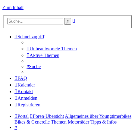
Zum Inhalt
Erweiterte
Suche
Suche
Schnellzugriff
Unbeantwortete Themen
Aktive Themen
Suche
FAQ
Kalender
Kontakt
Anmelden
Registrieren
Portal
Foren-Übersicht
Allgemeines über Youngtimerbikes
Bikes & Generelle Themen
Motorräder
Tipps & Infos
Suche