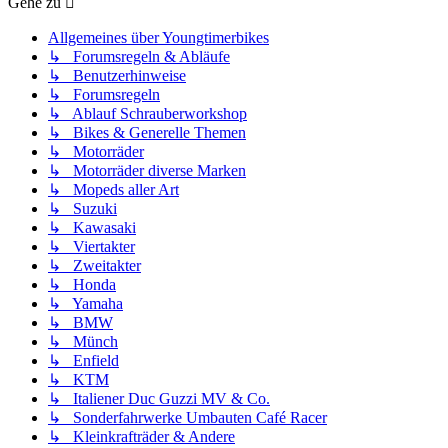
Gehe zu
Allgemeines über Youngtimerbikes
↳ Forumsregeln & Abläufe
↳ Benutzerhinweise
↳ Forumsregeln
↳ Ablauf Schrauberworkshop
↳ Bikes & Generelle Themen
↳ Motorräder
↳ Motorräder diverse Marken
↳ Mopeds aller Art
↳ Suzuki
↳ Kawasaki
↳ Viertakter
↳ Zweitakter
↳ Honda
↳ Yamaha
↳ BMW
↳ Münch
↳ Enfield
↳ KTM
↳ Italiener Duc Guzzi MV & Co.
↳ Sonderfahrwerke Umbauten Café Racer
↳ Kleinkrafträder & Andere