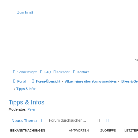
Zum Inhalt
Schnellzugriff
FAQ
Kalender
Kontakt
Portal
Foren-Übersicht
Allgemeines über Youngtimerbikes
Bikes & Ge
Tipps & Infos
Tipps & Infos
Moderator:
Peter
Suche
Erweiterte Suc
Neues Thema
BEKANNTMACHUNGEN
ANTWORTEN
ZUGRIFFE
LETZTER