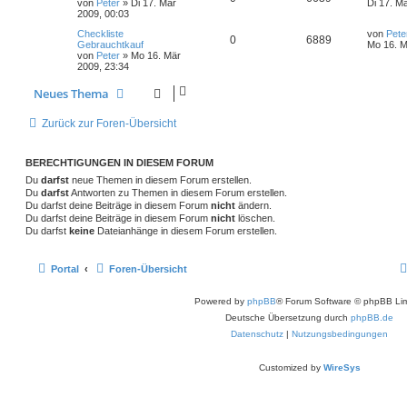
e
von
Peter
»
Di 17. Mär
Di 17. M
r
r
r
f
t
2009, 00:03
e
w
e
r
B
a
n
u
z
e
g
t
f
L
Checkliste
von
Pete
t
i
n
o
A
i
Z
0
6889
t
g
e
Gebrauchtkauf
Mo 16. M
e
t
t
von
Peter
»
Mo 16. Mär
e
e
r
r
r
n
f
u
z
2009, 23:34
w
r
B
a
t
e
n
g
t
t
f
g
e
i
Neues Thema
o
i
r
t
e
w
e
r
B
r
r
f
e
a
Zurück zur Foren-Übersicht
i
n
o
i
g
t
f
t
r
r
f
e
e
BERECHTIGUNGEN IN DIESEM FORUM
a
g
Du
darfst
neue Themen in diesem Forum erstellen.
t
f
n
Du
darfst
Antworten zu Themen in diesem Forum erstellen.
e
e
Du darfst deine Beiträge in diesem Forum
nicht
ändern.
Du darfst deine Beiträge in diesem Forum
nicht
löschen.
n
Du darfst
keine
Dateianhänge in diesem Forum erstellen.
Portal
Foren-Übersicht
Powered by
phpBB
® Forum Software © phpBB Lim
Deutsche Übersetzung durch
phpBB.de
Datenschutz
|
Nutzungsbedingungen
Customized by
WireSys