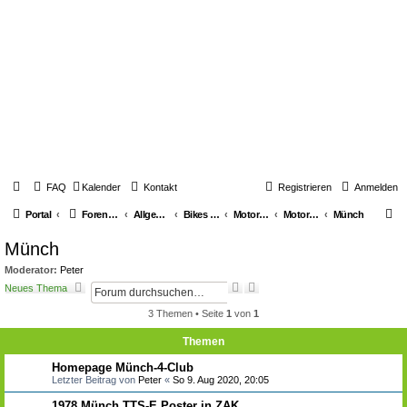
FAQ
Kalender
Kontakt
Registrieren
Anmelden
S
Portal
Foren-Übersicht
Allgemeines über Youngtimerbikes
Bikes & Generelle Themen
Motorräder
Motorräder diverse Marken
Münch
u
Münch
c
Moderator:
Peter
h
S
E
Neues Thema
u
r
e
c
w
3 Themen • Seite
1
von
1
h
e
e
i
Themen
t
e
Homepage Münch-4-Club
r
Letzter Beitrag von
Peter
«
So 9. Aug 2020, 20:05
t
e
1978 Münch TTS-E Poster in ZAK