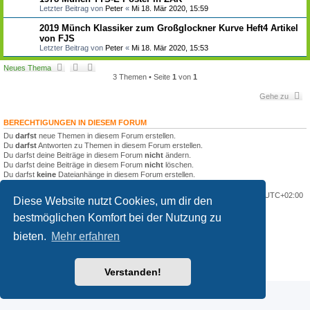
S
Letzter Beitrag von
Peter
«
Mi 18. Mär 2020, 15:59
u
c
2019 Münch Klassiker zum Großglockner Kurve Heft4 Artikel
h
von FJS
e
Letzter Beitrag von
Peter
«
Mi 18. Mär 2020, 15:53
Neues Thema
3 Themen • Seite
1
von
1
Gehe zu
BERECHTIGUNGEN IN DIESEM FORUM
Du
darfst
neue Themen in diesem Forum erstellen.
Du
darfst
Antworten zu Themen in diesem Forum erstellen.
Du darfst deine Beiträge in diesem Forum
nicht
ändern.
Du darfst deine Beiträge in diesem Forum
nicht
löschen.
Du darfst
keine
Dateianhänge in diesem Forum erstellen.
Portal
Foren-Übersicht
Alle Zeiten sind
UTC+02:00
Diese Website nutzt Cookies, um dir den
bestmöglichen Komfort bei der Nutzung zu
Powered by
phpBB
® Forum Software © phpBB Limited
Deutsche Übersetzung durch
phpBB.de
bieten.
Mehr erfahren
Datenschutz
|
Nutzungsbedingungen
Customized by
WireSys
Verstanden!