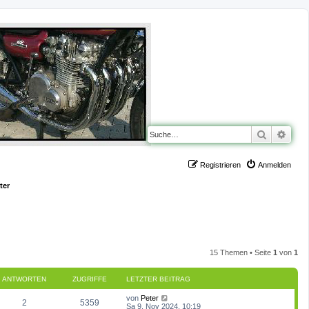
Suche
Erwe
Registrieren
Anmelden
ter
15 Themen • Seite
1
von
1
ANTWORTEN
ZUGRIFFE
LETZTER BEITRAG
L
von
Peter
A
Z
2
5359
e
Sa 9. Nov 2024, 10:19