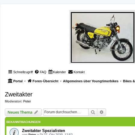
Schnellzugriff
FAQ
Kalender
Kontakt
Portal
Foren-Übersicht
Allgemeines über Youngtimerbikes
Bikes 
Zweitakter
Moderator:
Peter
Suche
Erweiterte Such
Neues Thema
BEKANNTMACHUNGEN
Zweitakter Spezialisten
von
Peter
»
Di 27. Okt 2020, 12:52