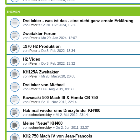
THEMEN
Dreitakter - was ist das - eine nicht ganz ernste Erklärung
von
Peter
»
So 20. Okt 2024, 15:36
Zweitakter Forum
von
Peter
»
Mo 29. Jan 2024, 12:07
1970 H2 Produktion
von
Peter
»
Do 3. Feb 2022, 13:34
H2 Video
von
Peter
»
Do 3. Feb 2022, 13:32
KH125A Zweitakter
von
Peter
»
Mi 20. Mai 2020, 20:05
Dreitaker von Michael
von
Peter
»
Di 6. Aug 2019, 09:30
Kawasaki 500 Mach III & Honda CB 750
von
Peter
»
So 11. Nov 2012, 22:14
Hab mal wieder eine Dreizylinder KH400
von
schnellerrobby
»
Mi 2. Mai 2012, 23:14
Meine "Neue" KH400
von
schnellerrobby
»
Do 2. Jun 2011, 22:37
KH2 750 Mach IV von Jean-Francois