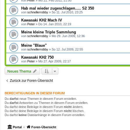
von
Peter
»
Mo 21. Feb 2011, 21:00
Hab mal wieder zugeschlagen..... S2 350
von
schnellerrobby
»
So 11. Jul 2010, 23:25
Kawasaki KH2 Mach IV
von
Peter
»
Do 14. Jan 2010, 22:19
Meine kleine Triple Sammlung
von
schnellerrobby
»
Mo 29. Jun 2009, 12:36
Meine "Blaue"
von
schnellerrobby
»
So 12. Jul 2009, 22:55
Kawasaki KH2 750
von
Peter
»
Mo 27. Apr 2009, 22:17
Neues Thema
Zurück zur Foren-Übersicht
BERECHTIGUNGEN IN DIESEM FORUM
Du
darfst
neue Themen in diesem Forum erstellen.
Du
darfst
Antworten zu Themen in diesem Forum erstellen.
Du darfst deine Beiträge in diesem Forum
nicht
ändern.
Du darfst deine Beiträge in diesem Forum
nicht
löschen.
Du darfst
keine
Dateianhänge in diesem Forum erstellen.
Portal
Foren-Übersicht