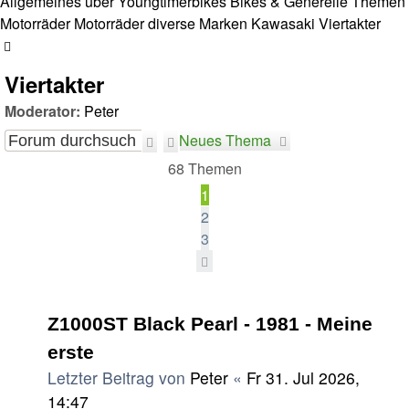
Allgemeines über Youngtimerbikes
Bikes & Generelle Themen
Motorräder
Motorräder diverse Marken
Kawasaki
Viertakter
Suche
Viertakter
Moderator:
Peter
Neues Thema
Suche
Erweiterte
Suche
68 Themen
1
2
3
Nächste
Themen
Z1000ST Black Pearl - 1981 - Meine
erste
Letzter Beitrag von
Peter
«
Fr 31. Jul 2026,
14:47