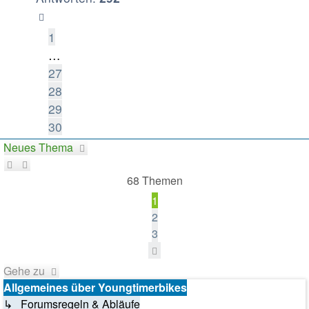
1
…
27
28
29
30
Neues Thema
68 Themen
1
2
3
Nächste
Gehe zu
Allgemeines über Youngtimerbikes
↳ Forumsregeln & Abläufe