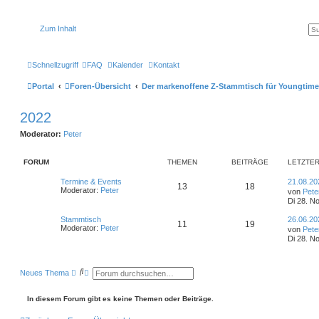
Zum Inhalt
Schnellzugriff
FAQ
Kalender
Kontakt
Portal
Foren-Übersicht
Der markenoffene Z-Stammtisch für Youngtime
2022
Moderator:
Peter
FORUM
THEMEN
BEITRÄGE
LETZTER
L
Termine & Events
21.08.20
T
B
13
18
e
Moderator:
Peter
von
Pete
t
Di 28. N
h
e
z
t
L
Stammtisch
26.06.20
e
i
T
B
11
19
e
e
Moderator:
Peter
von
Pete
r
t
Di 28. N
m
t
B
h
e
z
e
t
i
e
r
e
i
e
t
r
S
E
Neues Thema
r
n
ä
m
t
B
u
r
a
e
c
w
g
i
h
e
g
e
r
In diesem Forum gibt es keine Themen oder Beiträge.
t
e
i
r
t
e
n
ä