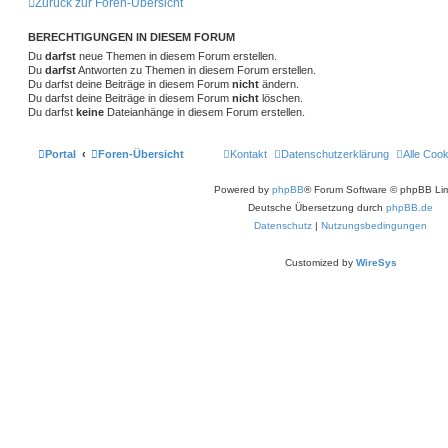
Zurück zur Foren-Übersicht
a
e
g
r
g
t
BERECHTIGUNGEN IN DIESEM FORUM
e
e
S
Du
darfst
neue Themen in diesem Forum erstellen.
u
Du
darfst
Antworten zu Themen in diesem Forum erstellen.
c
Du darfst deine Beiträge in diesem Forum
nicht
ändern.
h
Du darfst deine Beiträge in diesem Forum
nicht
löschen.
e
Du darfst
keine
Dateianhänge in diesem Forum erstellen.
Portal
Foren-Übersicht
Kontakt
Datenschutzerklärung
Alle Coo
Powered by
phpBB
® Forum Software © phpBB Lim
Deutsche Übersetzung durch
phpBB.de
Datenschutz
|
Nutzungsbedingungen
Customized by
WireSys