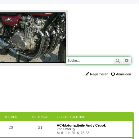
Suche
Erwe
Registrieren
Anmelden
THEMEN
BEITRÄGE
LETZTER BEITRAG
L
AC-Motorradteile Andy Cepok
T
B
20
21
e
N
von
Peter
t
e
Mi 8. Jun 2016, 15:22
h
e
z
u