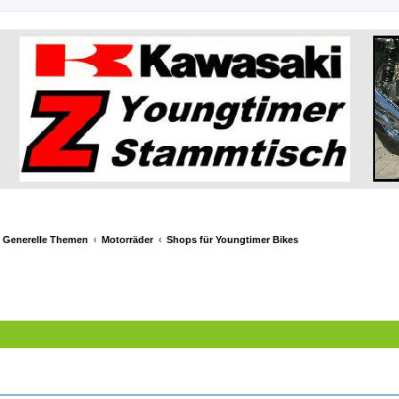
& Generelle Themen
Motorräder
Shops für Youngtimer Bikes