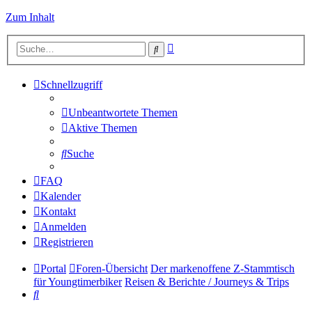
Zum Inhalt
Erweiterte
Suche
Suche
Schnellzugriff
Unbeantwortete Themen
Aktive Themen
Suche
FAQ
Kalender
Kontakt
Anmelden
Registrieren
Portal
Foren-Übersicht
Der markenoffene Z-Stammtisch
für Youngtimerbiker
Reisen & Berichte / Journeys & Trips
Suche