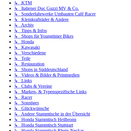
↳ KTM
↳ Italiener Duc Guzzi MV & Co.
↳ Sonderfahrwerke Umbauten Café Racer
↳ Kleinkrafträder & Andere
↳ Archiv
↳ Tipps & Infos
↳ Shops für Youngtimer Bikes
↳ Honda
↳ Kawasaki
↳ Verschiedene
↳ Teile
↳ Restauration
↳ Shops in Süddeutschland
↳ Videos & Bilder & Printmedien
↳ Links
↳ Clubs & Vereine
↳ Marken- & Typenspezifische Links
↳ Racer
↳ Sonstiges
↳ Glückwünsche
↳ Andere Stammtische in der Übersicht
↳ Honda Stammtisch Heilbronn
↳ Honda Stammtisch Stuttgart
↳ Honda Stammtisch Rhein-Neckar